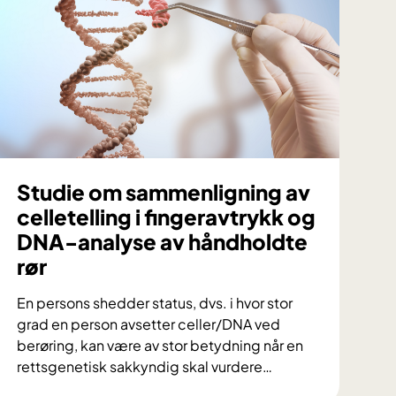
p
d
r
a
g
i
O
s
l
Studie om sammenligning av
o
celletelling i fingeravtrykk og
f
DNA-analyse av håndholdte
j
rør
o
r
En persons shedder status, dvs. i hvor stor
d
grad en person avsetter celler/DNA ved
e
berøring, kan være av stor betydning når en
n
rettsgenetisk sakkyndig skal vurdere
…
:
S