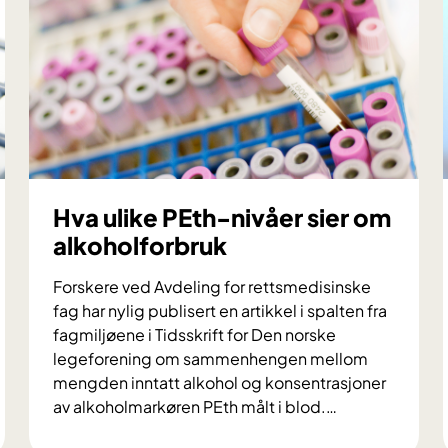
a
v
a
r
b
e
i
d
s
Hva ulike PEth-nivåer sier om
g
alkoholforbruk
r
u
Forskere ved Avdeling for rettsmedisinske
p
fag har nylig publisert en artikkel i spalten fra
p
fagmiljøene i Tidsskrift for Den norske
e
legeforening om sammenhengen mellom
r
mengden inntatt alkohol og konsentrasjoner
a
av alkoholmarkøren PEth målt i blod.
…
p
H