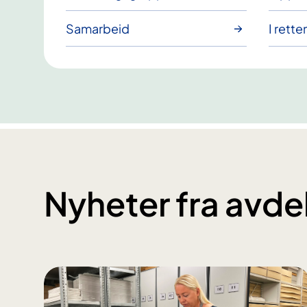
Samarbeid
I rette
Nyheter fra avde