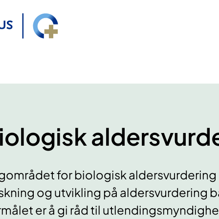
iologisk aldersvurd
agområdet for biologisk aldersvurdering h
skning og utvikling på aldersvurdering 
målet er å gi råd til utlendingsmyndig