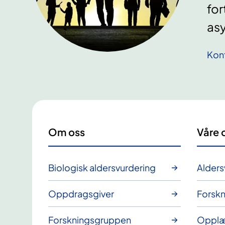
for
asy
Kon
Om oss
Våre 
Biologisk aldersvurdering
Alders
Oppdragsgiver
Forskn
Forskningsgruppen
Opplæ