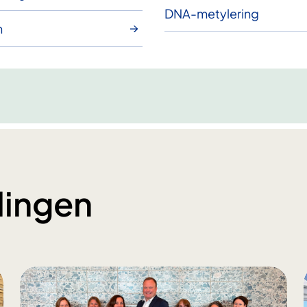
DNA-metylering
n
lingen