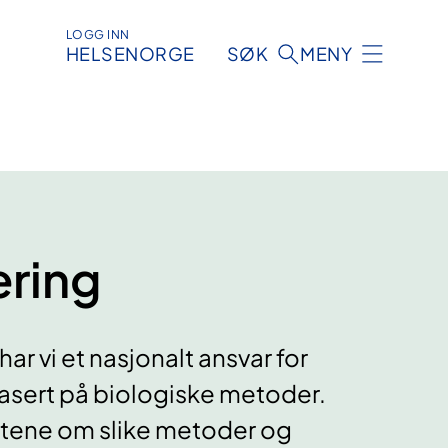
LOGG INN
HELSENORGE
SØK
MENY
ering
ar vi et nasjonalt ansvar for
basert på biologiske metoder.
hetene om slike metoder og