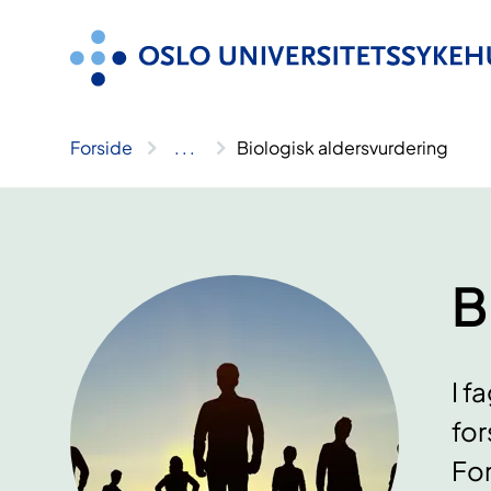
Hopp
til
innhold
Forside
..
.
Biologisk aldersvurdering
B
I f
for
For