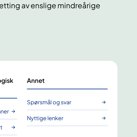
setting av enslige mindreårige
ogisk
Annet
Spørsmål og svar
nner
Nyttige lenker
t