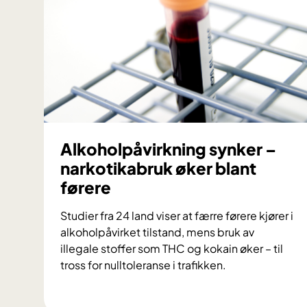
f
a
n
g
e
r
n
e
s
Alkoholpåvirkning synker –
h
narkotikabruk øker blant
i
førere
s
t
Studier fra 24 land viser at færre førere kjører i
o
alkoholpåvirket tilstand, mens bruk av
r
illegale stoffer som THC og kokain øker – til
i
tross for nulltoleranse i trafikken.
e
A