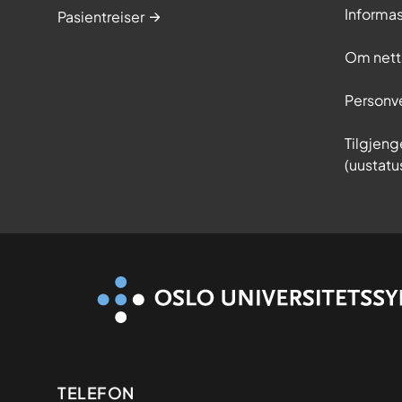
Informa
Pasientreiser
Om nett
Personv
Tilgjeng
(uustatu
Kontaktinformasjon
TELEFON