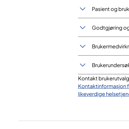
Pasient og br
Godtgjøring og
Brukermedvirkni
Brukerundersø
Kontakt brukerutvalg
Kontaktinformasjon 
likeverdige helsetjen