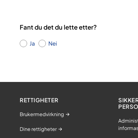
Fant du det du lette etter?
Ja
Nei
RETTIGHETER
SIKKE
PERS
Brukermedvirkning
Adminis
informa
Dine rettigheter