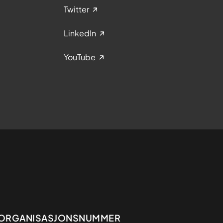
Twitter
LinkedIn
YouTube
Organisasjon
ORGANISASJONSNUMMER