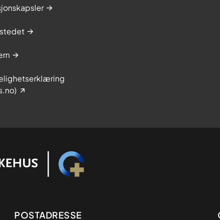
sjonskapsler
stedet
ern
elighetserklæring
s.no)
Adresse
POSTADRESSE