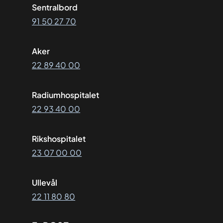
Sentralbord
91 50 27 70
Aker
22 89 40 00
Radiumhospitalet
22 93 40 00
Rikshospitalet
23 07 00 00
Ullevål
22 11 80 80