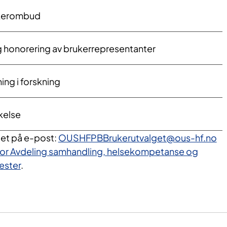
ukerombud
 honorering av brukerrepresentanter
ng i forskning
kelse
et på e-post:
OUSHFPBBrukerutvalget@ous-hf.no
for Avdeling samhandling, helsekompetanse og
ester
.