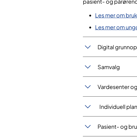
pasient- og pårøren
Les mer om bruk
Les mer om un
Digital grunno
Samvalg
Vardesenter o
Individuell pl
Pasient- og br