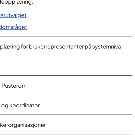
deopplæring.
erutvalget
.
gdomsrådet
.
pplæring for brukerrepresentanter på systemnivå
g Pusterom
an og koordinator
ukerorganisasjoner