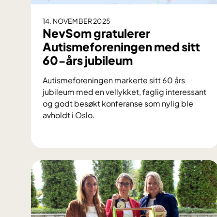
14. NOVEMBER 2025
NevSom gratulerer
Autismeforeningen med sitt
60-års jubileum
Autismeforeningen markerte sitt 60 års
jubileum med en vellykket, faglig interessant
og godt besøkt konferanse som nylig ble
avholdt i Oslo.
N
e
v
S
o
m
g