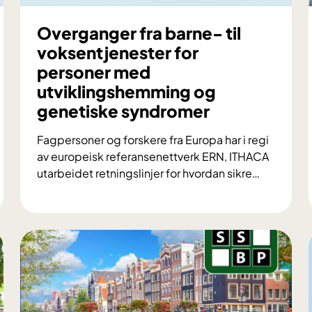
Overganger fra barne- til
voksentjenester for
personer med
utviklingshemming og
genetiske syndromer
Fagpersoner og forskere fra Europa har i regi
av europeisk referansenettverk ERN, ITHACA
utarbeidet retningslinjer for hvordan sikre
…
O
v
e
r
g
a
n