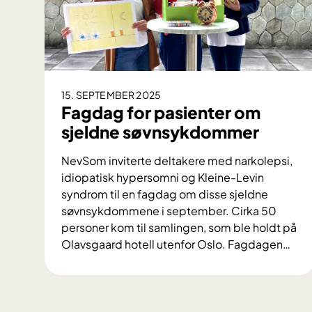
r
a
t
u
l
e
15. SEPTEMBER 2025
r
Fagdag for pasienter om
e
sjeldne søvnsykdommer
r
A
NevSom inviterte deltakere med narkolepsi,
u
idiopatisk hypersomni og Kleine-Levin
t
syndrom til en fagdag om disse sjeldne
i
søvnsykdommene i september. Cirka 50
s
personer kom til samlingen, som ble holdt på
m
Olavsgaard hotell utenfor Oslo. Fagdagen
…
e
F
f
a
o
g
r
d