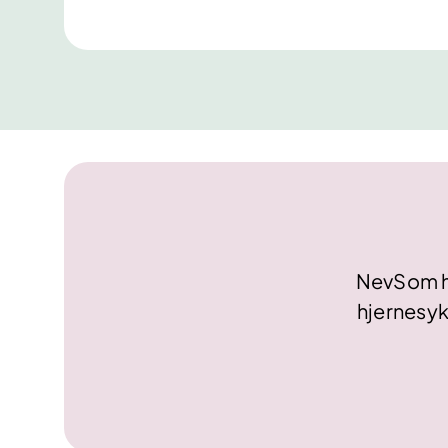
NevSom har
hjernesyk