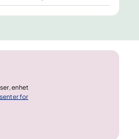
oser, enhet
senter for