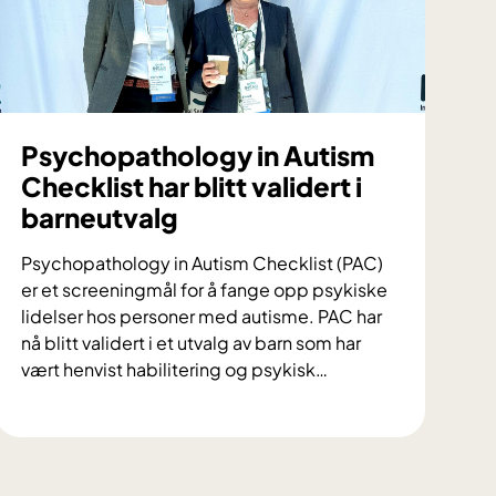
s
k
k
o
n
f
Psychopathology in Autism
e
Checklist har blitt validert i
r
barneutvalg
a
n
Psychopathology in Autism Checklist (PAC)
s
er et screeningmål for å fange opp psykiske
e
lidelser hos personer med autisme. PAC har
o
nå blitt validert i et utvalg av barn som har
m
vært henvist habilitering og psykisk
…
m
e
P
n
s
t
y
a
c