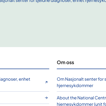
Nasjonalt senter for sjeldne diagnoser, enhet hjernes
Om oss
diagnoser, enhet
Om Nasjonalt senter for 
hjernesykdommer
About the National Centr
hjernesykdommer (unit fo