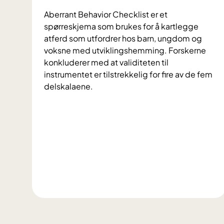
e
s
Aberrant Behavior Checklist er et
l
j
spørreskjema som brukes for å kartlegge
d
u
atferd som utfordrer hos barn, ungdom og
n
b
voksne med utviklingshemming. Forskerne
e
i
konkluderer med at validiteten til
s
l
instrumentet er tilstrekkelig for fire av de fem
ø
e
delskalaene.
v
u
n
m
s
y
k
d
o
m
m
S
e
p
r
ø
r