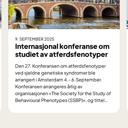
g
e
r
f
r
a
9. SEPTEMBER 2025
b
Internasjonal konferanse om
a
studiet av atferdsfenotyper
r
n
Den 27. Konferansen om atferdsfenotyper
e
ved sjeldne genetiske syndromer ble
-
arrangert i Amsterdam 4.- 6.September.
t
Konferansen arrangeres årlig av
i
organisasjonen «The Society for the Study of
l
Behavioural Phenotypes (SSBP)», og tittel
…
v
I
o
n
k
t
s
e