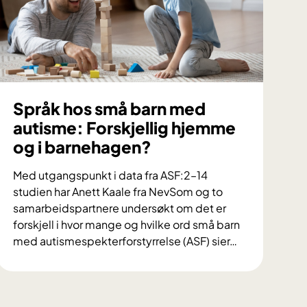
m
d
C
u
h
t
e
v
c
i
k
k
l
Språk hos små barn med
l
i
autisme: Forskjellig hjemme
i
s
og i barnehagen?
n
t
g
h
Med utgangspunkt i data fra ASF:2–14
s
a
studien har Anett Kaale fra NevSom og to
h
r
samarbeidspartnere undersøkt om det er
e
b
forskjell i hvor mange og hvilke ord små barn
m
l
med autismespekterforstyrrelse (ASF) sier
…
m
i
S
i
t
p
n
t
r
g
v
å