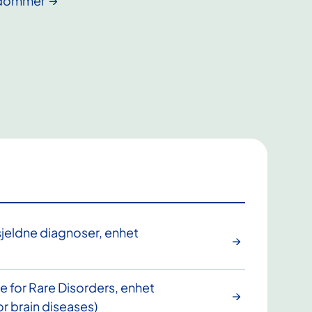
ykdommer
sjeldne diagnoser, enhet
e for Rare Disorders, enhet
r brain diseases)