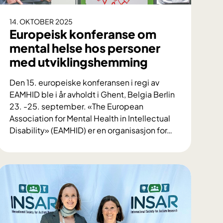
14. OKTOBER 2025
Europeisk konferanse om
mental helse hos personer
med utviklingshemming
Den 15. europeiske konferansen i regi av
EAMHID ble i år avholdt i Ghent, Belgia Berlin
23. -25. september. «The European
Association for Mental Health in Intellectual
Disability» (EAMHID) er en organisasjon for
…
E
u
r
o
p
e
i