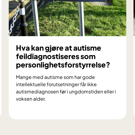
e
n
o
e
m
r
s
m
t
e
u
d
d
Hva kan gjøre at autisme
u
i
feildiagnostiseres som
t
e
personlighetsforstyrrelse?
v
t
i
a
Mange med autisme som har gode
k
v
intellektuelle forutsetninger får ikke
l
a
autismediagnosen før i ungdomstiden eller i
i
t
voksen alder.
n
f
g
e
H
s
r
v
h
d
a
e
s
k