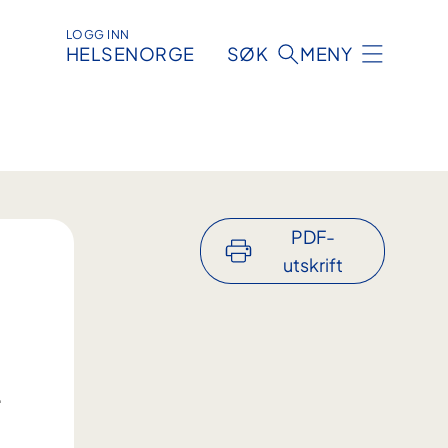
LOGG INN
HELSENORGE
SØK
MENY
PDF-
utskrift
.