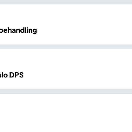
ebehandling
slo DPS