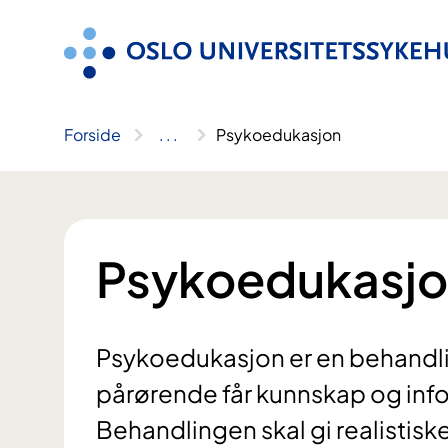
Hopp
til
innhold
Forside
..
.
Psykoedukasjon
Psykoedukasj
Psykoedukasjon er en behandli
pårørende får kunnskap og inf
Behandlingen skal gi realistisk