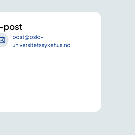
-post
post
@oslo-
universitetssykehus
.no