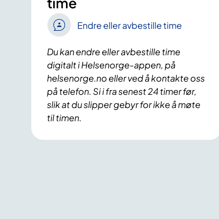
time
Endre eller avbestille time
Du kan endre eller avbestille time
digitalt i Helsenorge-appen, på
helsenorge.no eller ved å kontakte oss
på telefon. Si i fra senest 24 timer før,
slik at du slipper gebyr for ikke å møte
til timen.