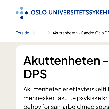
Hopp
til
innhold
Forside
..
.
Akuttenheten - Søndre Oslo D
Akuttenheten -
DPS
Akuttenheten er et lavterskeltil
mennesker i akutte psykiske kri
behov for samarbeid med spesi