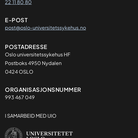
22 11 80 80
E-POST
post@oslo-universitetssykehus.no
Adresse
POSTADRESSE
Oslo universitetssykehus HF
Postboks 4950 Nydalen
0424 OSLO
Organisasjon
ORGANISASJONSNUMMER
993 467 049
I SAMARBEID MED UIO