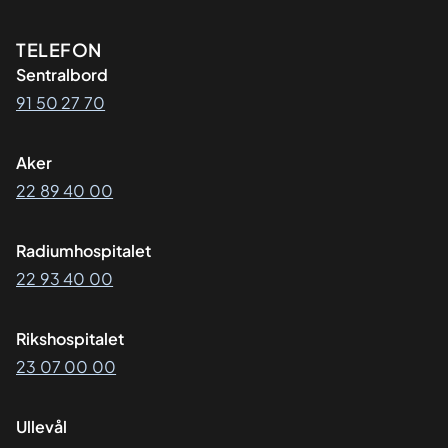
Kontaktinformasjon
TELEFON
Sentralbord
91 50 27 70
Aker
22 89 40 00
Radiumhospitalet
22 93 40 00
Rikshospitalet
23 07 00 00
Ullevål