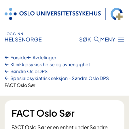
Hopp
til
innhold
LOGG INN
HELSENORGE
SØK
MENY
Forside
Avdelinger
Klinikk psykisk helse og avhengighet
Søndre Oslo DPS
Spesialpsykiatrisk seksjon - Søndre Oslo DPS
FACT Oslo Sør
FACT Oslo Sør
FACT Oslo Sør er en enhet under Søndre