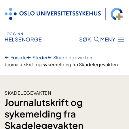
Hopp
til
innhold
LOGG INN
HELSENORGE
SØK
MENY
Forside
Steder
Skadelegevakten
Journalutskrift og sykemelding fra Skadelegevakten
SKADELEGEVAKTEN
Journalutskrift og
sykemelding fra
Skadelegevakten