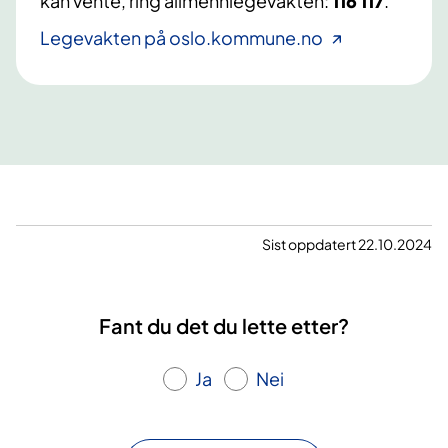
kan vente, ring allmennlegevakten:
116 117
.
Legevakten på oslo.kommune.no
Sist oppdatert 22.10.2024
Fant du det du lette etter?
Ja
Nei