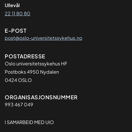
Ullevål
22 11 80 80
E-POST
post@oslo-universitetssykehus.no
Adresse
POSTADRESSE
Oslo universitetssykehus HF
Postboks 4950 Nydalen
0424 OSLO
Organisasjon
ORGANISASJONSNUMMER
993 467 049
I SAMARBEID MED UIO