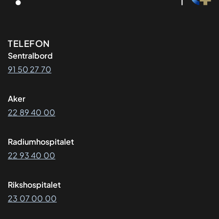
Kontaktinformasjon
TELEFON
Sentralbord
91 50 27 70
Aker
22 89 40 00
Radiumhospitalet
22 93 40 00
Rikshospitalet
23 07 00 00