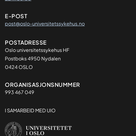
E-POST
post@oslo-universitetssykehus.no
Adresse
POSTADRESSE
Oslo universitetssykehus HF
Postboks 4950 Nydalen
0424 OSLO
Organisasjon
ORGANISASJONSNUMMER
993 467 049
I SAMARBEID MED UIO