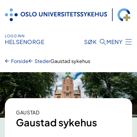
Hopp
til
innhold
LOGG INN
HELSENORGE
SØK
MENY
Forside
Steder
Gaustad sykehus
GAUSTAD
Gaustad sykehus