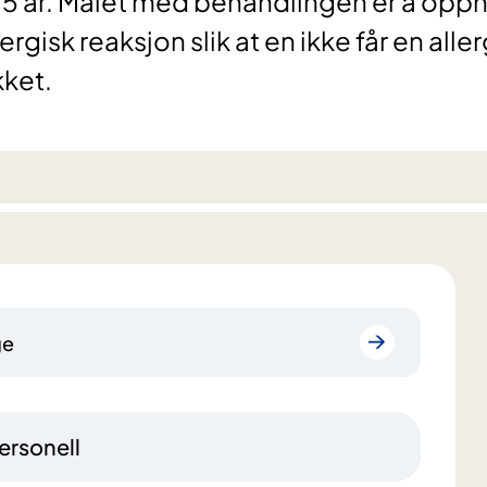
ver 5 år. Målet med behandlingen er å opp
rgisk reaksjon slik at en ikke får en aller
kket.
ge
ersonell