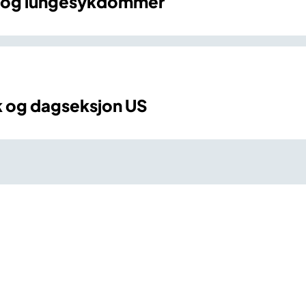
i- og lungesykdommer
k og dagseksjon US