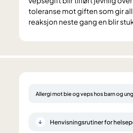
vepsegift blir tilført jevnlig o
toleranse mot giften som gir alle
reaksjon neste gang en blir stu
Allergi mot bie og veps hos barn og un
Henvisningsrutiner for helsep