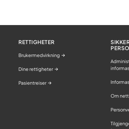
RETTIGHETER
SIKKE
PERS
Brukermedvirkning
Adminis
informa
Dine rettigheter
Informa
Pasientreiser
Om nett
Personv
Tilgjeng