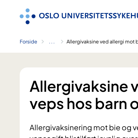
Hopp
til
innhold
Forside
..
.
Allergivaksine ved allergi mot
Allergivaksine 
veps hos barn 
Allergivaksinering mot bie og v