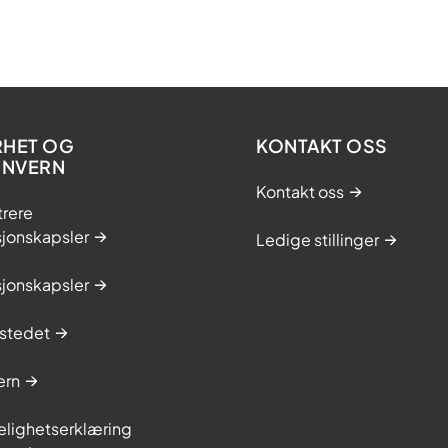
RHET OG
KONTAKT OSS
ONVERN
Kontakt oss
trere
sjonskapsler
Ledige stillinger
sjonskapsler
stedet
ern
elighetserklæring