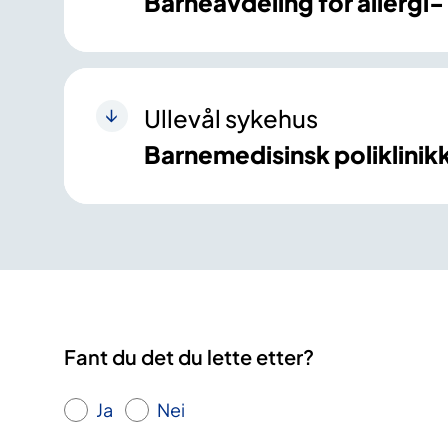
Barneavdeling for allerg
Ullevål sykehus
Barnemedisinsk poliklinik
Fant du det du lette etter?
Ja
Nei