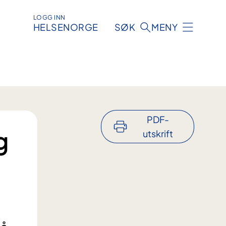
LOGG INN
HELSENORGE
SØK
MENY
PDF-
g
utskrift