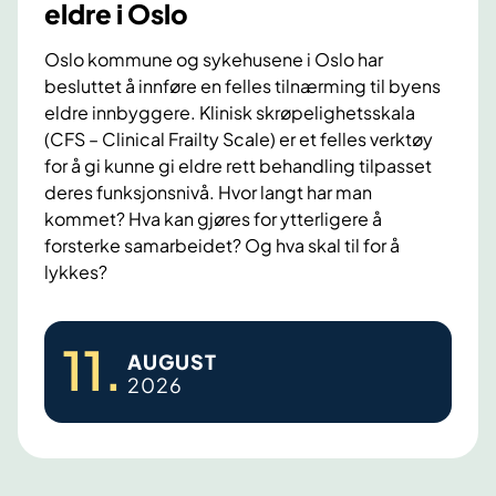
eldre i Oslo
k
a
Oslo kommune og sykehusene i Oslo har
besluttet å innføre en felles tilnærming til byens
2
eldre innbyggere. Klinisk skrøpelighetsskala
0
(CFS – Clinical Frailty Scale) er et felles verktøy
2
for å gi kunne gi eldre rett behandling tilpasset
6
deres funksjonsnivå. Hvor langt har man
:
kommet? Hva kan gjøres for ytterligere å
M
forsterke samarbeidet? Og hva skal til for å
e
lykkes?
r
e
A
11
.
r
AUGUST
r
2026
i
e
k
n
k
d
e
a