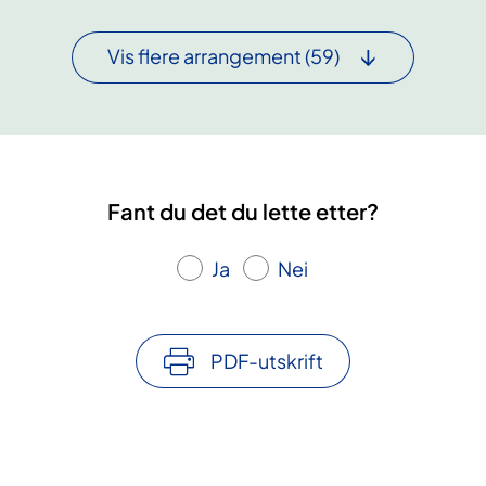
a
l
l
s
Vis flere arrangement
(59)
l
u
t
k
i
a
d
2
b
0
Fant du det du lette etter?
e
2
d
6
Ja
Nei
r
:
e
P
:
e
PDF-utskrift
H
r
v
s
o
o
r
n
d