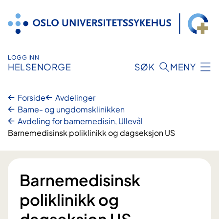
Hopp
til
innhold
LOGG INN
HELSENORGE
SØK
MENY
Forside
Avdelinger
Barne- og ungdomsklinikken
Avdeling for barnemedisin, Ullevål
Barnemedisinsk poliklinikk og dagseksjon US
Barnemedisinsk
poliklinikk og
dagseksjon US