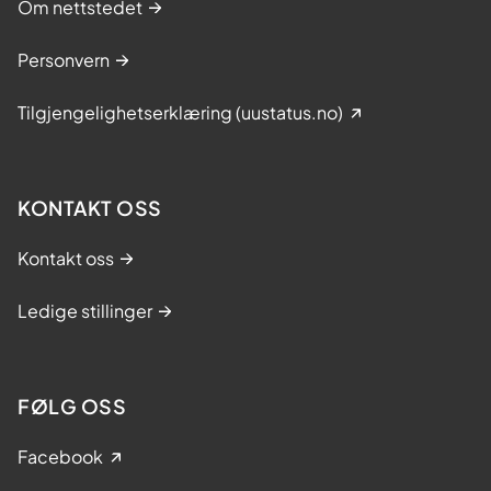
l
Om nettstedet
n
s
g
Personvern
e
t
-
i
Tilgjengelighetserklæring (uustatus.no)
N
l
o
e
r
l
KONTAKT OSS
g
d
e
r
Kontakt oss
?
e
i
Ledige stillinger
O
s
l
FØLG OSS
o
Facebook