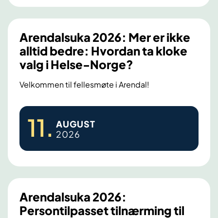
i
v
t
Arendalsuka 2026: Mer er ikke
v
alltid bedre: Hvordan ta kloke
e
valg i Helse-Norge?
r
k
Velkommen til fellesmøte i Arendal!
s
t
A
11
.
e
AUGUST
r
2026
d
e
n
d
a
l
Arendalsuka 2026:
s
Persontilpasset tilnærming til
u