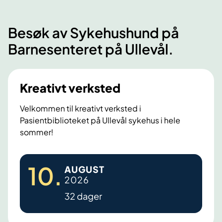
n
i
i
d
d
d
Besøk av Sykehushund på
e
e
e
s
Barnesenteret på Ullevål.
i
d
e
Kreativt verksted
Velkommen til kreativt verksted i
Pasientbiblioteket på Ullevål sykehus i hele
sommer!
K
10
.
AUGUST
r
2026
e
32 dager
a
t