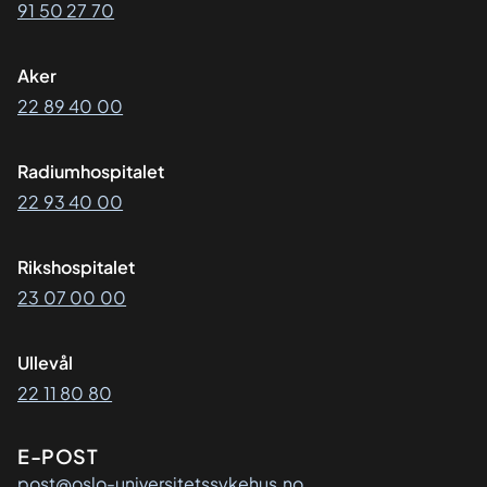
91 50 27 70
Aker
22 89 40 00
Radiumhospitalet
22 93 40 00
Rikshospitalet
23 07 00 00
Ullevål
22 11 80 80
E-POST
post@oslo-universitetssykehus.no