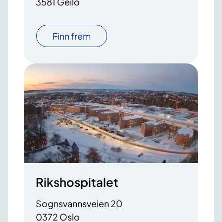
3581 Geilo
Finn frem
Rikshospitalet
Sognsvannsveien 20
0372 Oslo