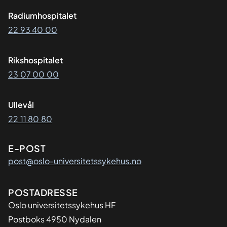
Radiumhospitalet
22 93 40 00
Rikshospitalet
23 07 00 00
Ullevål
22 11 80 80
E-POST
post@oslo-universitetssykehus.no
Adresse
POSTADRESSE
Oslo universitetssykehus HF
Postboks 4950 Nydalen