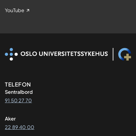
YouTube
Kontaktinformasjon
TELEFON
Sentralbord
91 50 27 70
Aker
22 89 40 00