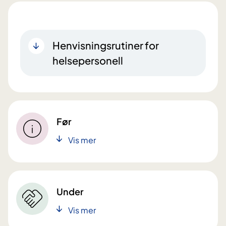
Henvisningsrutiner for
helsepersonell
Før
Vis mer
Under
Vis mer