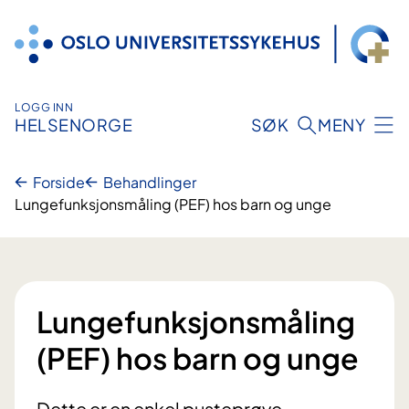
Hopp
til
innhold
LOGG INN
HELSENORGE
SØK
MENY
Forside
Behandlinger
Lungefunksjonsmåling (PEF) hos barn og unge
Lungefunksjonsmåling
(PEF) hos barn og unge
Dette er en enkel pusteprøve