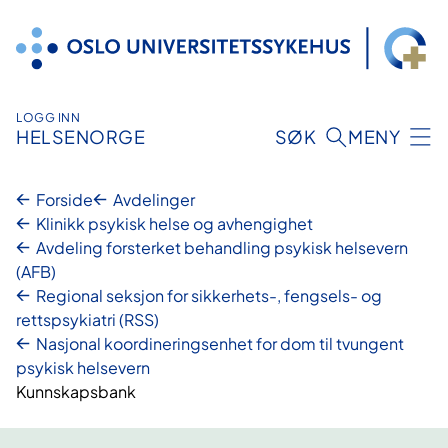
Hopp
til
innhold
LOGG INN
HELSENORGE
SØK
MENY
Forside
Avdelinger
Klinikk psykisk helse og avhengighet
Avdeling forsterket behandling psykisk helsevern
(AFB)
Regional seksjon for sikkerhets-, fengsels- og
rettspsykiatri (RSS)
Nasjonal koordineringsenhet for dom til tvungent
psykisk helsevern
Kunnskapsbank