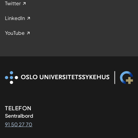
Twitter
LinkedIn
YouTube
Kontaktinformasjon
TELEFON
Sentralbord
91 50 27 70