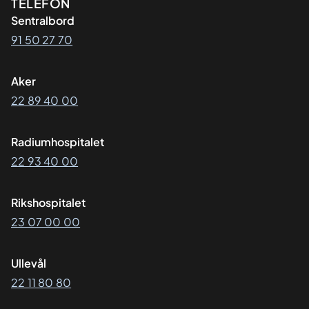
Kontaktinformasjon
TELEFON
Sentralbord
91 50 27 70
Aker
22 89 40 00
Radiumhospitalet
22 93 40 00
Rikshospitalet
23 07 00 00
Ullevål
22 11 80 80