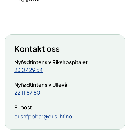
Kontakt oss
Nyfødtintensiv Rikshospitalet
23 07 29 54
Nyfødtintensiv Ullevål
22 11 87 80
E-post
oushfpbbar@ous-hf.no