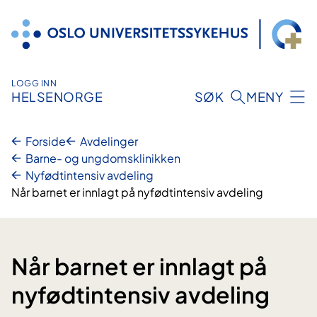
Hopp
til
innhold
LOGG INN
HELSENORGE
SØK
MENY
Forside
Avdelinger
Barne- og ungdomsklinikken
Nyfødtintensiv avdeling
Når barnet er innlagt på nyfødtintensiv avdeling
Når barnet er innlagt på
nyfødtintensiv avdeling