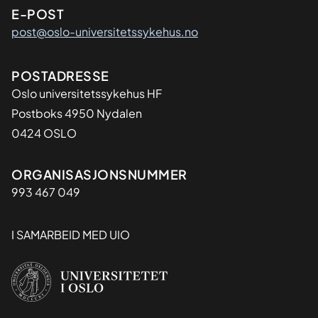
E-POST
post@oslo-universitetssykehus.no
Adresse
POSTADRESSE
Oslo universitetssykehus HF
Postboks 4950 Nydalen
0424 OSLO
Organisasjon
ORGANISASJONSNUMMER
993 467 049
I SAMARBEID MED UIO