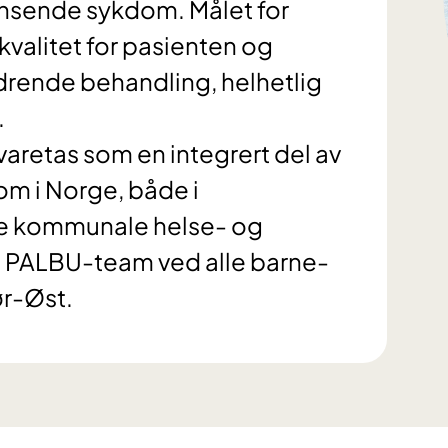
ensende sykdom. Målet for
kvalitet for pasienten og
rende behandling, helhetlig
.
ivaretas som en integrert del av
om i Norge, både i
 de kommunale helse- og
s PALBU-team ved alle barne-