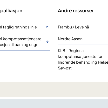
palliasjon
Andre ressurser
l faglig retningslinje
Frambu / Leve nå
al kompetansetjeneste
Nordre Aasen
iasjon til barn og unge
KLB - Regional
kompetansetjeneste for
lindrende behandling Hels
Sør-øst