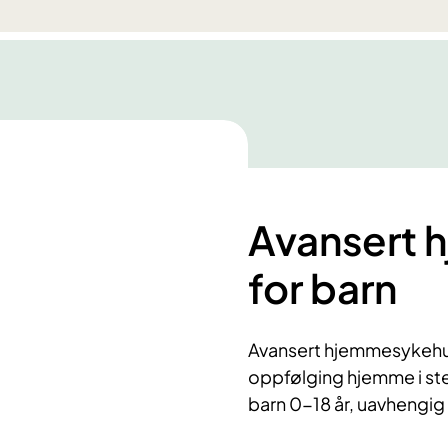
Avansert
for barn
Avansert hjemmesykehus 
oppfølging hjemme i ste
barn 0-18 år, uavhengig