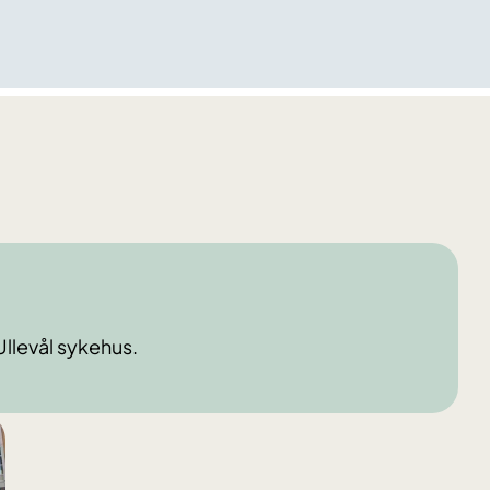
 Ullevål sykehus.