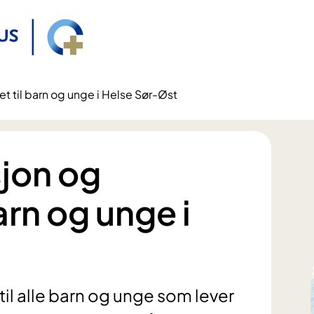
tet til barn og unge i Helse Sør-Øst
sjon og
barn og unge i
 til alle barn og unge som lever