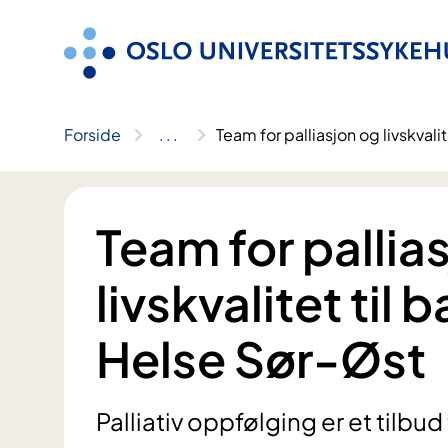
Hopp
til
innhold
Forside
..
.
Team for palliasjon og livskvali
Team for pallia
livskvalitet til 
Helse Sør-Øst
Palliativ oppfølging er et tilbud