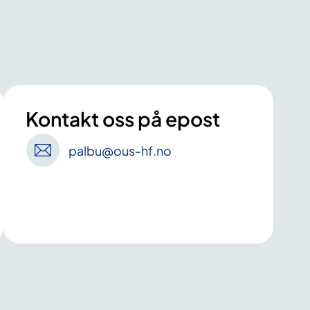
Kontakt oss på epost
palbu
@ous-hf
.no