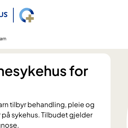
arn
mesykehus for
n tilbyr behandling, pleie og
 på sykehus. Tilbudet gjelder
gnose.