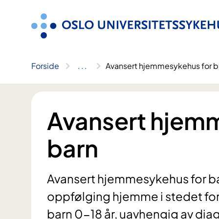
Hopp
til
innhold
Forside
..
.
Avansert hjemmesykehus for b
Avansert hjem
barn
Avansert hjemmesykehus for bar
oppfølging hjemme i stedet for
barn 0-18 år, uavhengig av dia