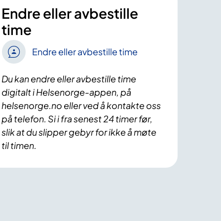
Endre eller avbestille
time
Endre eller avbestille time
Du kan endre eller avbestille time
digitalt i Helsenorge-appen, på
helsenorge.no eller ved å kontakte oss
på telefon. Si i fra senest 24 timer før,
slik at du slipper gebyr for ikke å møte
til timen.