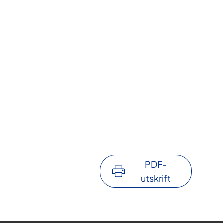
PDF-
utskrift