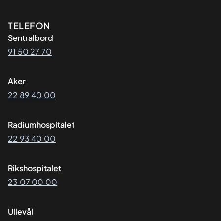
Kontaktinformasjon
TELEFON
Sentralbord
91 50 27 70
Aker
22 89 40 00
Radiumhospitalet
22 93 40 00
Rikshospitalet
23 07 00 00
Ullevål