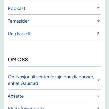
Podkast
Temasider
Ung Face It
OM OSS
Om Nasjonalt senter for sjeldne diagnoser,
enhet Gaustad
Ansatte
SSD på Facebook