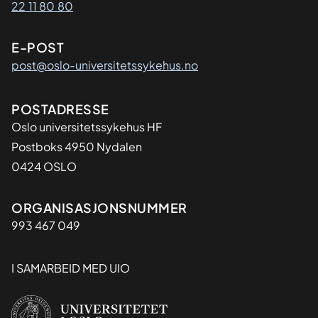
22 11 80 80
E-POST
post@oslo-universitetssykehus.no
Adresse
POSTADRESSE
Oslo universitetssykehus HF
Postboks 4950 Nydalen
0424 OSLO
Organisasjon
ORGANISASJONSNUMMER
993 467 049
I SAMARBEID MED UIO