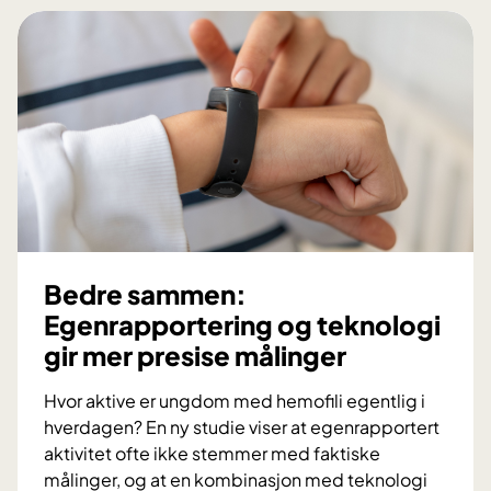
k
k
s
a
n
n
e
b
m
e
e
h
d
a
B
n
a
d
r
l
d
e
Bedre sammen:
e
a
Egenrapportering og teknologi
t
l
gir mer presise målinger
-
v
B
o
Hvor aktive er ungdom med hemofili egentlig i
i
r
hverdagen? En ny studie viser at egenrapportert
e
l
aktivitet ofte ikke stemmer med faktiske
d
i
målinger, og at en kombinasjon med teknologi
l