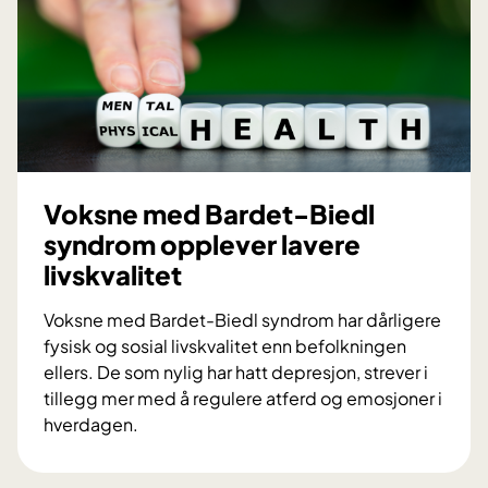
a
d
n
i
d
g
?
e
r
i
n
g
Voksne med Bardet-Biedl
o
syndrom opplever lavere
g
livskvalitet
m
i
Voksne med Bardet-Biedl syndrom har dårligere
n
fysisk og sosial livskvalitet enn befolkningen
i
ellers. De som nylig har hatt depresjon, strever i
l
tillegg mer med å regulere atferd og emosjoner i
e
hverdagen.
v
V
r
o
e