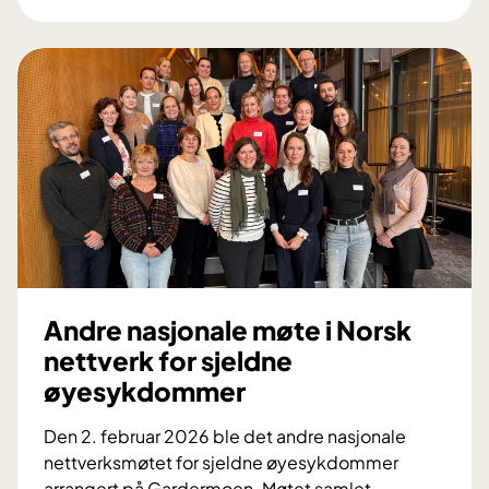
o
e
g
d
i
f
g
ø
i
d
r
t
m
e
e
m
r
e
p
t
r
a
e
b
s
Andre nasjonale møte i Norsk
o
i
nettverk for sjeldne
l
s
øyesykdommer
s
e
k
m
Den 2. februar 2026 ble det andre nasjonale
e
å
nettverksmøtet for sjeldne øyesykdommer
s
l
arrangert på Gardermoen. Møtet samlet