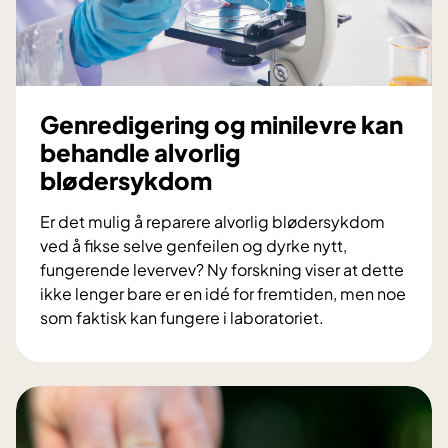
e
ø
n
y
k
e
r
s
a
y
Genredigering og minilevre kan
n
k
i
behandle alvorlig
d
o
blødersykdom
o
f
m
a
Er det mulig å reparere alvorlig blødersykdom
m
c
ved å fikse selve genfeilen og dyrke nytt,
e
i
fungerende levervev? Ny forskning viser at dette
r
a
ikke lenger bare er en idé for fremtiden, men noe
l
som faktisk kan fungere i laboratoriet.
t
G
i
e
l
n
s
r
t
e