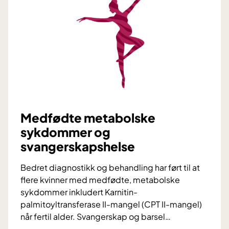
e
p
r
p
e
o
l
r
i
t
v
e
s
r
k
i
v
n
a
Medfødte metabolske
g
l
sykdommer og
o
i
svangerskapshelse
g
t
t
e
Bedret diagnostikk og behandling har ført til at
e
t
flere kvinner med medfødte, metabolske
k
sykdommer inkludert Karnitin-
n
palmitoyltransferase II-mangel (CPT II-mangel)
o
når fertil alder. Svangerskap og barsel
…
l
M