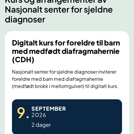
l
s
Nasjonalt senter for sjeldne
g
j
diagnoser
j
e
e
l
n
d
g
n
Digitalt kurs for foreldre til barn
e
e
med medfødt diafragmahernie
l
ø
(CDH)
i
y
g
e
Nasjonalt senter for sjeldne diagnoser inviterer
h
s
foreldre med barn med diafragmahernie
e
y
(medfødt brokk i mellomgulvet) til digitalt kurs.
t
k
o
d
D
g
o
9
.
SEPTEMBER
i
d
m
2026
e
g
m
2 dager
l
e
i
t
r