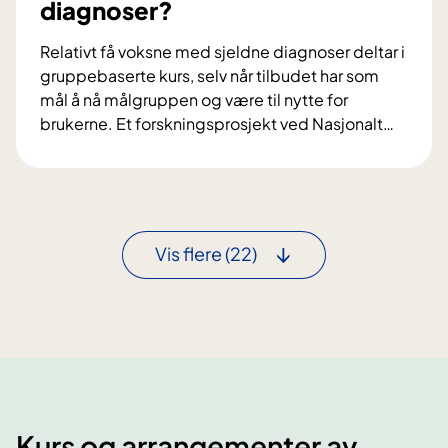
diagnoser?
t
a
e
p
Relativt få voksne med sjeldne diagnoser deltar i
i
s
gruppebaserte kurs, selv når tilbudet har som
N
h
mål å nå målgruppen og være til nytte for
o
e
brukerne. Et forskningsprosjekt ved Nasjonalt
…
r
l
H
s
s
v
k
e
a
n
p
e
å
t
Vis flere
(22)
v
t
i
v
r
e
k
r
e
k
r
f
t
o
i
r
Kurs og arrangementer av