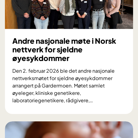
a
t
r
e
s
Andre nasjonale møte i Norsk
i
nettverk for sjeldne
:
øyesykdommer
F
ø
Den 2. februar 2026 ble det andre nasjonale
d
nettverksmøtet for sjeldne øyesykdommer
t
arrangert på Gardermoen. Møtet samlet
m
øyeleger, kliniske genetikere,
e
laboratoriegenetikere, rådgivere,
…
d
A
d
n
e
d
l
r
t
e