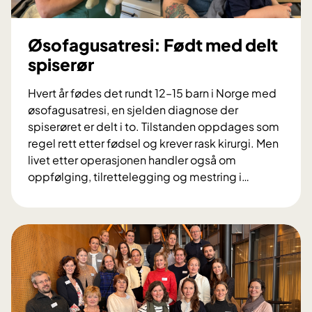
Øsofagusatresi: Født med delt
spiserør
Hvert år fødes det rundt 12–15 barn i Norge med
øsofagusatresi, en sjelden diagnose der
spiserøret er delt i to. Tilstanden oppdages som
regel rett etter fødsel og krever rask kirurgi. Men
livet etter operasjonen handler også om
oppfølging, tilrettelegging og mestring i
…
Ø
s
o
f
a
g
u
s