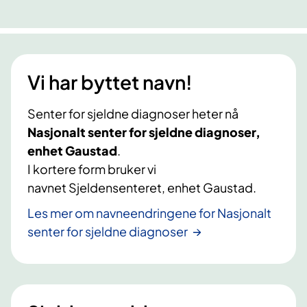
j
i
a
d
e
n
f
t
l
n
r
d
d
e
a
i
n
Vi har byttet navn!
r
g
e
a
m
m
d
f
Senter for sjeldne diagnoser heter nå
e
i
a
r
Nasjonalt senter for sjeldne diagnoser,
d
a
h
a
enhet Gaustad
.
g
M
e
g
I kortere form bruker vi
n
R
r
m
navnet Sjeldensenteret, enhet Gaustad.
o
K
n
a
s
Les mer om navneendringene for Nasjonalt
H
i
h
e
senter for sjeldne diagnoser
,
e
r
e
A
(
?
r
I
C
n
S
D
i
o