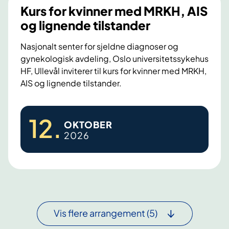
t
e
r
Kurs for kvinner med MRKH, AIS
e
b
e
og lignende tilstander
k
i
t
u
n
Nasjonalt senter for sjeldne diagnoser og
i
r
gynekologisk avdeling, Oslo universitetssykehus
a
l
s
HF, Ullevål inviterer til kurs for kvinner med MRKH,
r
f
b
AIS og lignende tilstander.
o
o
a
r
m
r
K
v
m
n
12
.
OKTOBER
o
u
e
m
2026
k
r
d
e
s
s
f
d
n
f
ø
m
e
o
d
m
e
r
t
e
d
k
d
d
Vis flere arrangement
(5)
f
v
s
i
ø