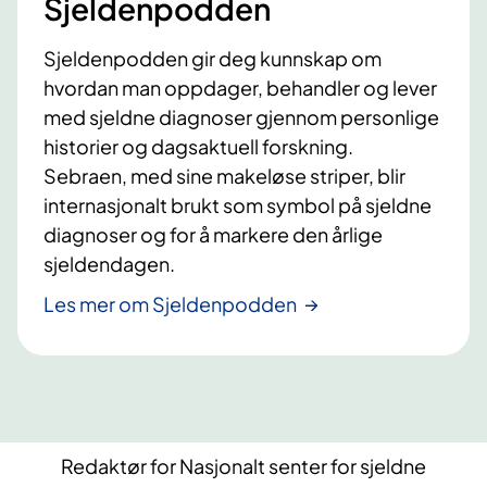
Sjeldenpodden
H
e
g
)
(
l
Sjeldenpodden gir deg kunnskap om
C
i
hvordan man oppdager, behandler og lever
D
g
med sjeldne diagnoser gjennom personlige
H
n
historier og dagsaktuell forskning.
)
e
Sebraen, med sine makeløse striper, blir
n
internasjonalt brukt som symbol på sjeldne
d
diagnoser og for å markere den årlige
e
sjeldendagen.
t
Les mer om Sjeldenpodden
i
l
s
t
a
Redaktør for Nasjonalt senter for sjeldne
n