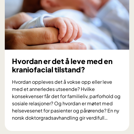
s
n
p
a
i
s
s
j
e
o
r
n
ø
a
r
l
Hvordan er det å leve med en
e
kraniofacial tilstand?
m
ø
Hvordan oppleves det å vokse opp eller leve
t
med et annerledes utseende? Hvilke
e
konsekvenser får det for familieliv, parforhold og
i
sosiale relasjoner? Og hvordan er møtet med
N
helsevesenet for pasienter og pårørende? En ny
o
norsk doktorgradsavhandling gir verdifull
…
r
H
s
v