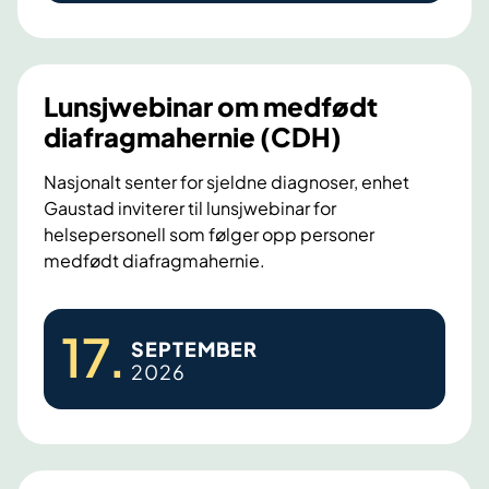
t
a
a
k
l
e
t
l
Lunsjwebinar om medfødt
k
s
diafragmahernie (CDH)
u
e
i
r
Nasjonalt senter for sjeldne diagnoser, enhet
g
Gaustad inviterer til lunsjwebinar for
s
r
helsepersonell som følger opp personer
f
u
medfødt diafragmahernie.
o
p
r
p
L
f
17
.
e
SEPTEMBER
u
o
b
2026
n
r
a
s
s
e
j
e
l
r
w
d