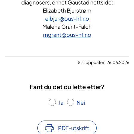
diagnosers, enhet Gaustad nettside:
d
Elizabeth Bjurstrøm
e
elbjur@ous-hf.no
r
Malena Grant-Falch
mgrant@ous-hf.no
Sist oppdatert 26.06.2026
Fant du det du lette etter?
Ja
Nei
PDF-utskrift