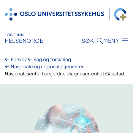
Hopp
til
innhold
LOGG INN
HELSENORGE
SØK
MENY
Forside
Fag og forskning
Nasjonale og regionale tjenester
Nasjonalt senter for sjeldne diagnoser, enhet Gaustad