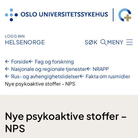
Hopp
til
innhold
LOGG INN
HELSENORGE
SØK
MENY
Forside
Fag og forskning
Nasjonale og regionale tjenester
NRAPP
Rus- og avhengighetslidelser
Fakta om rusmidler
Nye psykoaktive stoffer – NPS
Nye psykoaktive stoffer –
NPS