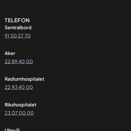
Kontaktinformasjon
TELEFON
Sentralbord
91 50 27 70
Aker
22 89 40 00
Radiumhospitalet
22 93 40 00
Rikshospitalet
23 07 00 00
Ullevål