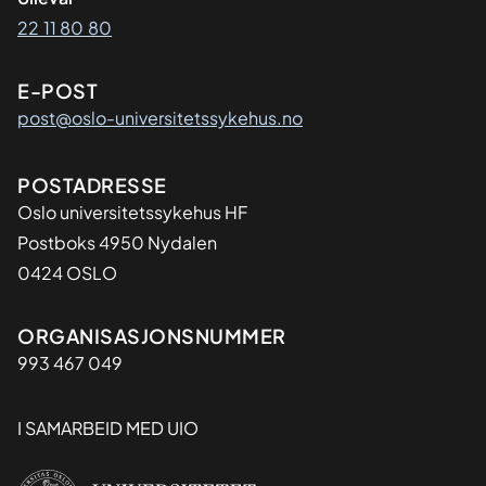
22 11 80 80
E-POST
post@oslo-universitetssykehus.no
Adresse
POSTADRESSE
Oslo universitetssykehus HF
Postboks 4950 Nydalen
0424 OSLO
Organisasjon
ORGANISASJONSNUMMER
993 467 049
I SAMARBEID MED UIO