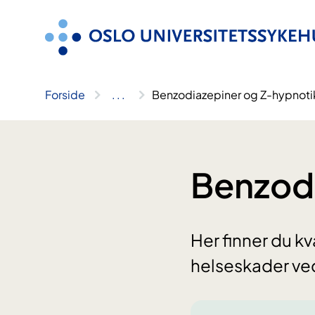
Hopp
til
innhold
Forside
..
.
Benzodiazepiner og Z-hypnoti
Benzodi
Her finner du k
helseskader ve