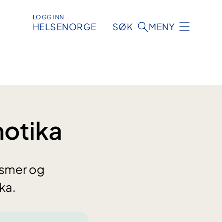
LOGG INN
HELSENORGE
SØK
MENY
notika
ismer og
ka.