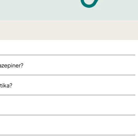
azepiner?
tika?