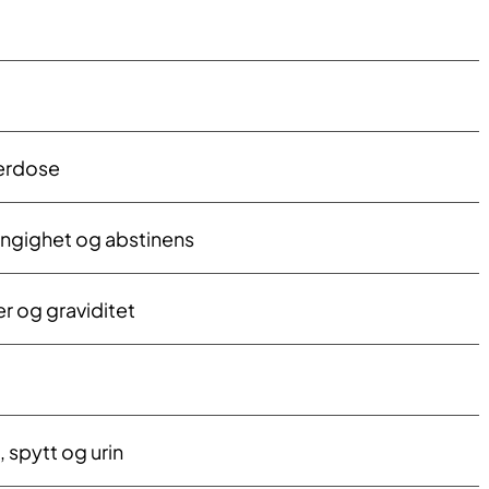
erdose
engighet og abstinens
r og graviditet
, spytt og urin