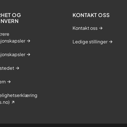
RHET OG
KONTAKT OSS
ONVERN
Kontakt oss
trere
sjonskapsler
Ledige stillinger
sjonskapsler
stedet
ern
elighetserklæring
s.no)