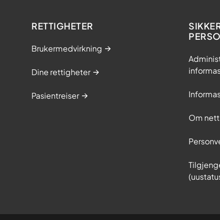
RETTIGHETER
SIKKE
PERS
Brukermedvirkning
Adminis
informa
Dine rettigheter
Informa
Pasientreiser
Om nett
Personv
Tilgjeng
(uustatu