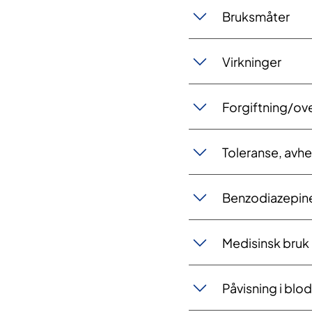
Bruksmåter
Virkninger
Forgiftning/ov
Toleranse, avh
Benzodiazepine
Medisinsk bruk
Påvisning i blod