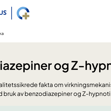
ka
azepiner og Z-hyp
valitetssikrede fakta om virkningsmekan
d bruk av benzodiazepiner og Z-hypnoti