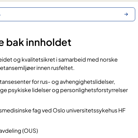
o
e bak innholdet
eidet og kvalitetsikret i samarbeid med norske
tansemiljøer innen rusfeltet.
ansesenter for rus- og avhengighetslidelser,
ige psykiske lidelser og personlighetsforstyrrelser
tsmedisinske fag ved Oslo universitetssykehus HF
avdeling (OUS)