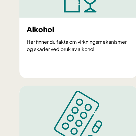
psykiateren/
helseprobl
Gi råd for å 
Alkohol
helst rusmid
Her finner du fakta om virkningsmekanismer
Notatet er laget 
og skader ved bruk av alkohol.
for rus- og avhen
notatet her:
A
Bruk av rusmidler 
l
k
o
h
o
l