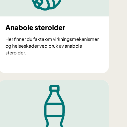
Anabole steroider
Her finner du fakta om virkningsmekanismer
og helseskader ved bruk av anabole
steroider.
A
n
a
b
o
l
e
s
t