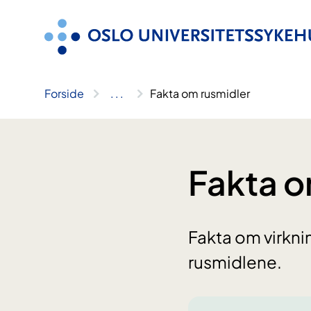
Hopp
til
innhold
Forside
..
.
Fakta om rusmidler
Fakta o
Fakta om virkn
rusmidlene.