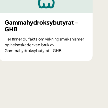
e
r
o
i
Gammahydroksybutyrat –
d
GHB
e
r
Her finner du fakta om virkningsmekanismer
og helseskader ved bruk av
Gammahydroksybutyrat - GHB.
G
a
m
m
a
h
y
d
r