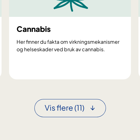
o
g
m
e
Cannabis
t
a
Her finner du fakta om virkningsmekanismer
m
og helseskader ved bruk av cannabis.
f
e
t
C
a
a
m
n
i
n
n
a
Vis flere
(11)
b
i
s