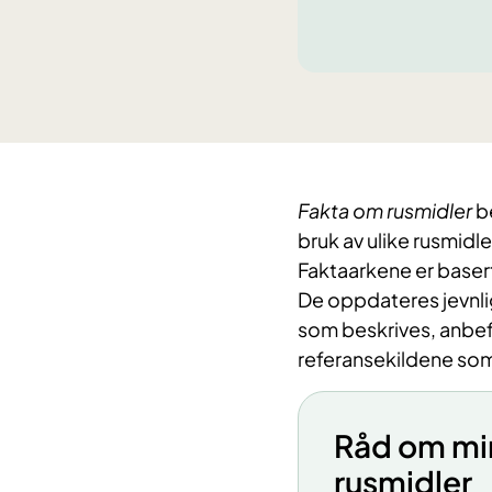
​Fakta om rusmidler
be
bruk av ulike rusmidl
Faktaarkene er basert
De oppdateres jevnli
som beskrives, anbefa
referansekildene som 
Råd om min
rusmidler