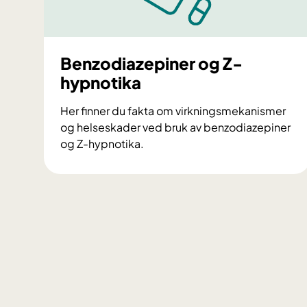
Benzodiazepiner og Z-
hypnotika
Her finner du fakta om virkningsmekanismer
og helseskader ved bruk av benzodiazepiner
og Z-hypnotika.
B
e
n
z
o
d
i
a
z