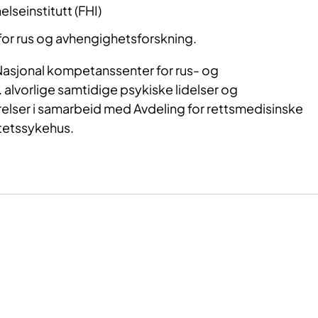
lseinstitutt (FHI)
for rus og avhengighetsforskning.
 Nasjonal kompetanssenter for rus- og
 alvorlige samtidige psykiske lidelser og
relser i samarbeid med Avdeling for rettsmedisinske
itetssykehus.