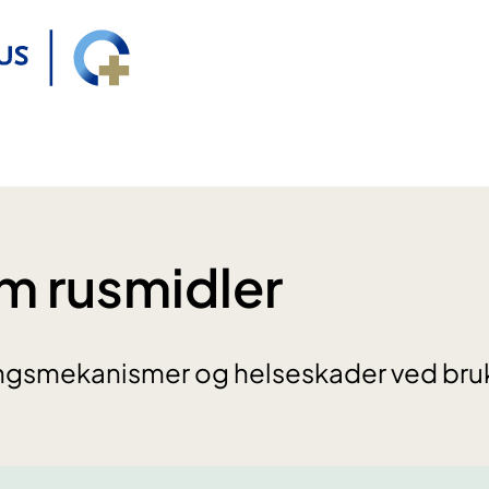
m rusmidler
ingsmekanismer og helseskader ved bruk