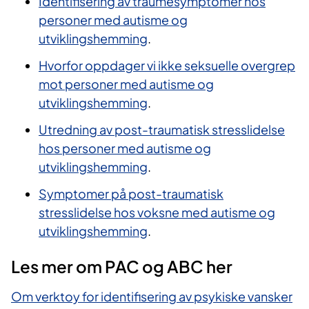
Identifisering av traumesymptomer hos
personer med autisme og
utviklingshemming
.
Hvorfor oppdager vi ikke seksuelle overgrep
mot personer med autisme og
utviklingshemming
.
Utredning av post-traumatisk stresslidelse
hos personer med autisme og
utviklingshemming
.
Symptomer på post-traumatisk
stresslidelse hos voksne med autisme og
utviklingshemming
.
Les mer om​ PA​​C og ABC her
Om verktoy for identifisering av psykiske vansker