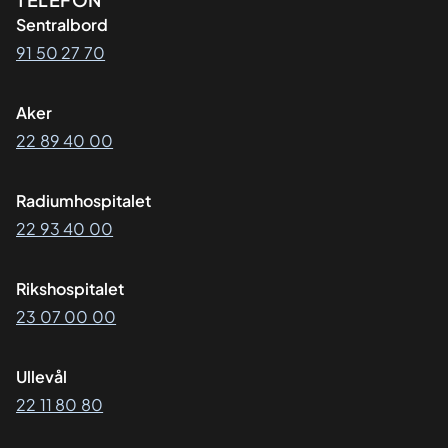
Kontaktinformasjon
Sentralbord
91 50 27 70
Aker
22 89 40 00
Radiumhospitalet
22 93 40 00
Rikshospitalet
23 07 00 00
Ullevål
22 11 80 80