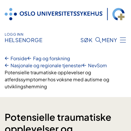
Hopp
til
innhold
LOGG INN
HELSENORGE
SØK
MENY
Forside
Fag og forskning
Nasjonale og regionale tjenester
NevSom
Potensielle traumatiske opplevelser og
atferdssymptomer hos voksne med autisme og
utviklingshemming
Potensielle traumatiske
opplevelser og