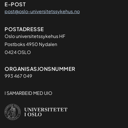
E-POST
post@oslo-universitetssykehus.no
Adresse
POSTADRESSE
Oslo universitetssykehus HF
Postboks 4950 Nydalen
0424 OSLO
Organisasjon
ORGANISASJONSNUMMER
993 467 049
I SAMARBEID MED UIO