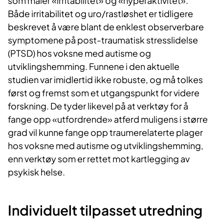
som måler «irritabilitet» og «hyperaktivitet».
Både irritabilitet og uro/rastløshet er tidligere
beskrevet å være blant de enklest observerbare
symptomene på post-traumatisk stresslidelse
(PTSD) hos voksne med autisme og
utviklingshemming. Funnene i den aktuelle
studien var imidlertid ikke robuste, og må tolkes
først og fremst som et utgangspunkt for videre
forskning. De tyder likevel på at verktøy for å
fange opp «utfordrende» atferd muligens i større
grad vil kunne fange opp traumerelaterte plager
hos voksne med autisme og utviklingshemming,
enn verktøy som er rettet mot kartlegging av
psykisk helse.
Individ​​​uelt tilpasset utredning