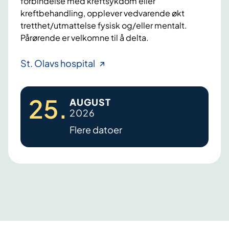
forbindelse med kreftsykdom eller
r
a
kreftbehandling, opplever vedvarende økt
o
t
tretthet/utmattelse fysisk og/eller mentalt.
m
o
Pårørende er velkomne til å delta.
p
r
å
f
F
St. Olavs hospital
R
u
a
a
n
t
d
k
25
.
AUGUST
i
i
s
2026
u
g
j
Flere datoer
m
u
o
h
e
n
o
,
e
s
n
k
p
r
i
o
t
n
a
l
i