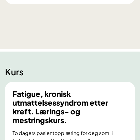
k
a
e
k
n
k
–
e
o
f
g
o
e
r
g
l
e
ø
t
Kurs
p
U
o
n
g
g
Fatigue, kronisk
k
K
utmattelsessyndrom etter
o
r
o
kreft. Lærings- og
e
r
mestringskurs.
f
d
t
i
To dagers pasientopplæring for deg som, i
-
n