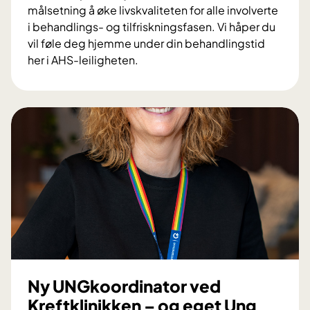
målsetning å øke livskvaliteten for alle involverte
i behandlings- og tilfriskningsfasen. Vi håper du
vil føle deg hjemme under din behandlingstid
her i AHS-leiligheten.
A
v
a
n
s
e
r
t
h
j
e
m
m
Ny UNGkoordinator ved
e
Kreftklinikken – og eget Ung
s