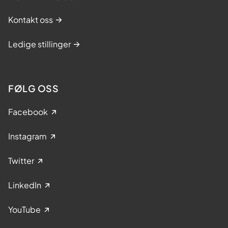
r
Kontakt oss
i
n
Ledige stillinger
g
s
-
FØLG OSS
o
g
Facebook
m
e
Instagram
s
Twitter
t
r
LinkedIn
i
n
YouTube
g