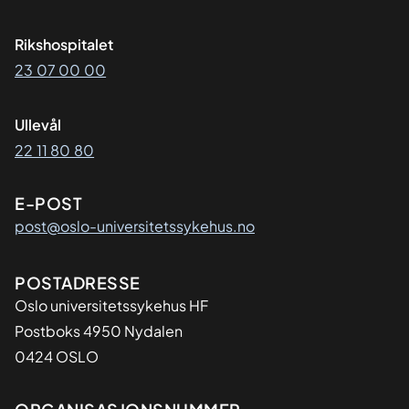
Rikshospitalet
23 07 00 00
Ullevål
22 11 80 80
E-POST
post@oslo-universitetssykehus.no
Adresse
POSTADRESSE
Oslo universitetssykehus HF
Postboks 4950 Nydalen
0424 OSLO