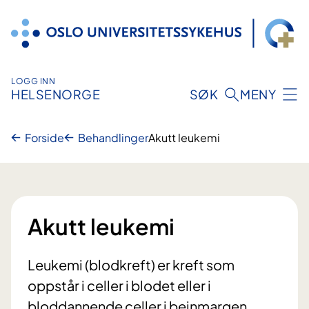
Hopp
til
innhold
LOGG INN
HELSENORGE
SØK
MENY
Forside
Behandlinger
Akutt leukemi
Akutt leukemi
Leukemi (blodkreft) er kreft som
oppstår i celler i blodet eller i
bloddannende celler i beinmargen.