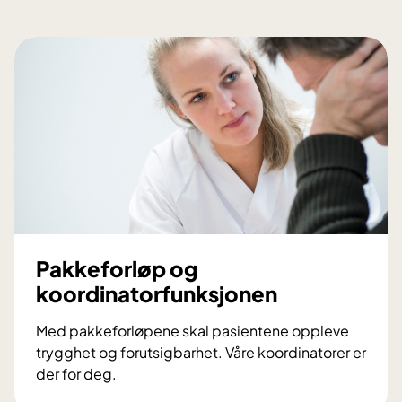
a
t
o
r
v
e
d
K
r
e
f
t
Pakkeforløp og
k
koordinatorfunksjonen
l
i
Med pakkeforløpene skal pasientene oppleve
n
trygghet og forutsigbarhet. Våre koordinatorer er
i
der for deg.
k
P