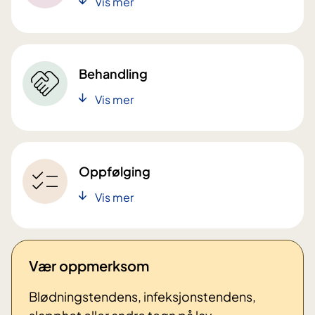
Vis mer
Behandling
Vis mer
Oppfølging
Vis mer
Vær oppmerksom
Blødningstendens, infeksjonstendens,