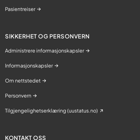
d
Pasientreiser
r
o
m
SIKKERHET OG PERSONVERN
e
t
Administrere informasjonskapsler
t
e
Informasjonskapsler
r
k
Om nettstedet
r
e
Personvern
f
Tilgjengelighetserklæring (uustatus.no)
t
.
L
KONTAKT OSS
æ