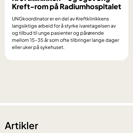
Kreft-rom på Radiumhospitalet
y
k
UNGkoordinator er en del av Kreftklinikkens
e
langsiktige arbeid for å styrke ivaretagelsen av
h
og tilbud til unge pasienter og pårørende
u
mellom 15–35 år som ofte tilbringer lange dager
s
eller uker på sykehuset.
(
N
A
y
H
U
S
N
)
G
k
o
o
r
d
Artikler
i
n