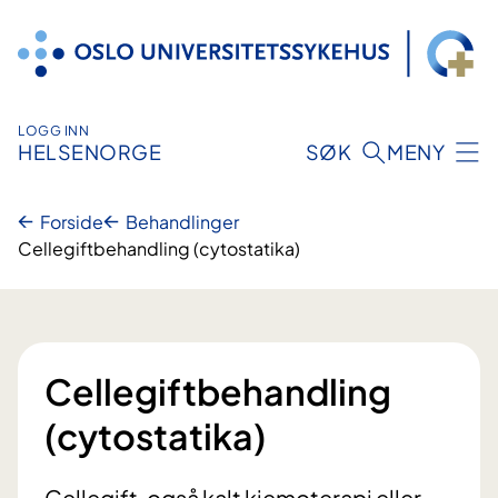
Hopp
til
innhold
LOGG INN
HELSENORGE
SØK
MENY
Forside
Behandlinger
Cellegiftbehandling (cytostatika)
Cellegiftbehandling
(cytostatika)
Cellegift, også kalt kjemoterapi eller