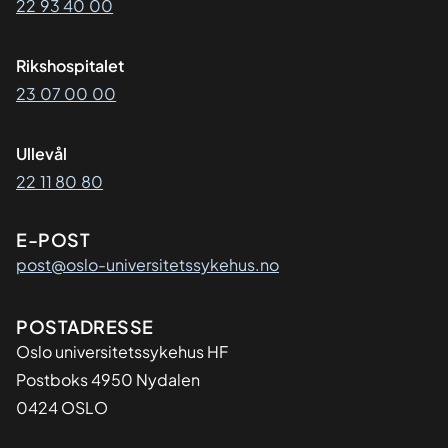
22 93 40 00
Rikshospitalet
23 07 00 00
Ullevål
22 11 80 80
E-POST
post@oslo-universitetssykehus.no
Adresse
POSTADRESSE
Oslo universitetssykehus HF
Postboks 4950 Nydalen
0424 OSLO