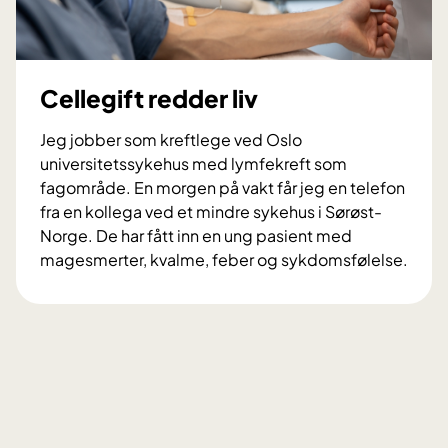
Cellegift redder liv
Jeg jobber som kreftlege ved Oslo
universitetssykehus med lymfekreft som
fagområde. En morgen på vakt får jeg en telefon
fra en kollega ved et mindre sykehus i Sørøst-
Norge. De har fått inn en ung pasient med
magesmerter, kvalme, feber og sykdomsfølelse.
C
e
l
l
e
g
i