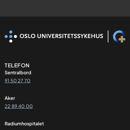
Kontaktinformasjon
TELEFON
Sentralbord
91 50 27 70
Aker
22 89 40 00
Radiumhospitalet