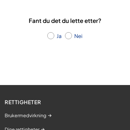
f
t
r
Fant du det du lette etter?
e
d
d
Ja
Nei
e
r
l
i
v
RETTIGHETER
Brukermedvirkning
Dine rettigheter