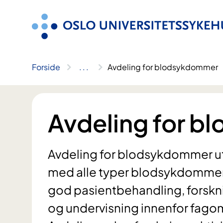
Hopp
til
innhold
Forside
..
.
Avdeling for blodsykdommer
Avdeling for 
Avdeling for blodsykdommer ut
med alle typer blodsykdommer. 
god pasientbehandling, forskni
og undervisning innenfor fag