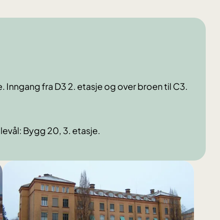
 Inngang fra D3 2. etasje og over broen til C3.
evål: Bygg 20, 3. etasje.