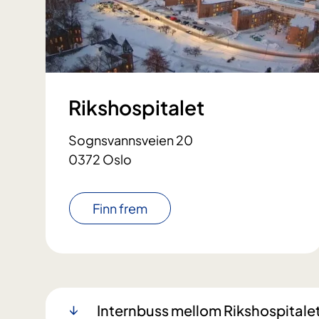
Rikshospitalet
Sognsvannsveien 20
0372 Oslo
Finn frem
Internbuss mellom Rikshospitale