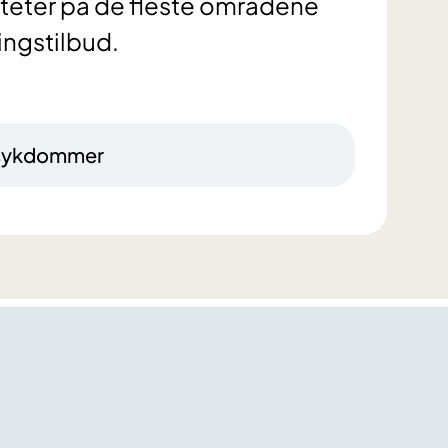
iteter på de fleste områdene
ingstilbud.
odsykdommer