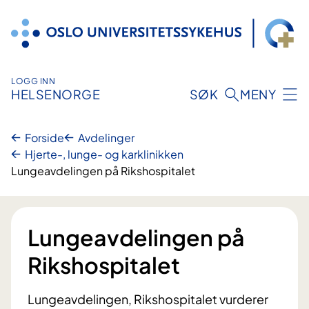
Hopp
til
innhold
LOGG INN
HELSENORGE
SØK
MENY
Forside
Avdelinger
Hjerte-, lunge- og karklinikken
Lungeavdelingen på Rikshospitalet
Lungeavdelingen på
Rikshospitalet
Lungeavdelingen, Rikshospitalet vurderer