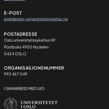
E-POST
post@oslo-universitetssykehus.no
Adresse
POSTADRESSE
Oslo universitetssykehus HF
Postboks 4950 Nydalen
0424 OSLO
Organisasjon
ORGANISASJONSNUMMER
993 467 049
I SAMARBEID MED UIO