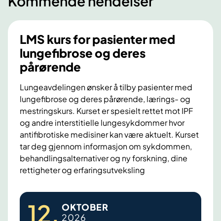
Kommende hendelser
t
e
r
LMS kurs for pasienter med
m
lungefibrose og deres
e
pårørende
d
l
Lungeavdelingen ønsker å tilby pasienter med
u
lungefibrose og deres pårørende, lærings- og
n
mestringskurs. Kurset er spesielt rettet mot IPF
og andre interstitielle lungesykdommer hvor
g
antifibrotiske medisiner kan være aktuelt. Kurset
e
tar deg gjennom informasjon om sykdommen,
f
behandlingsalternativer og ny forskning, dine
i
rettigheter og erfaringsutveksling
b
r
L
o
12
.
OKTOBER
M
s
2026