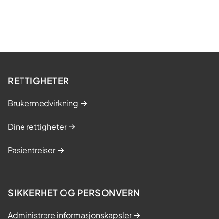
e
m
e
d
l
u
n
RETTIGHETER
g
e
Brukermedvirkning
f
Dine rettigheter
i
b
Pasientreiser
r
o
s
SIKKERHET OG PERSONVERN
e
o
Administrere informasjonskapsler