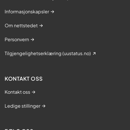
g
d
Informasjonskapsler
e
r
Om nettstedet
e
Personvern
s
p
Tilgjengelighetserklæring (uustatus.no)
å
r
ø
KONTAKT OSS
r
e
Kontakt oss
n
d
Ledige stillinger
e