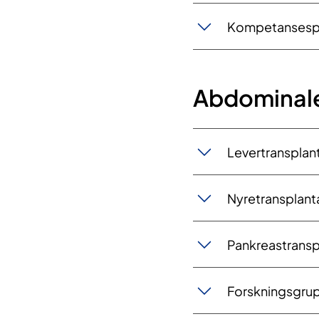
Kompetansesp
Abdominale
Levertransplan
Nyretransplant
Pankreastransp
Forskningsgrupp