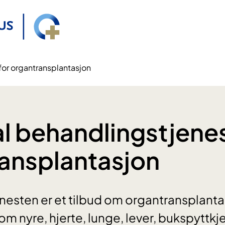
for organtransplantasjon
l behandlingstjenes
ansplantasjon
esten er et tilbud om organtransplantas
om nyre, hjerte, lunge, lever, bukspyttkje