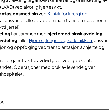
g av alvorlig organsvikt omfatter også innsetting av
LVAD) ved alvorlig hjertesvikt.
lantasjonsmedisin
ved
Klinikk for kirurgi og
ar ansvar for alle de abdominale transplantasjonene
ttkjertel).
eling
har sammen med
hjertemedisinsk avdeling
avdeling
, alle i
Hjerte-, lunge- og karklinikken
, ansvar
jon og oppfølging ved transplantasjon av hjerte og
er organuttak fra avdød giver ved godkjente
landet. Operasjoner med bruk av levende giver
shospitalet.
pe