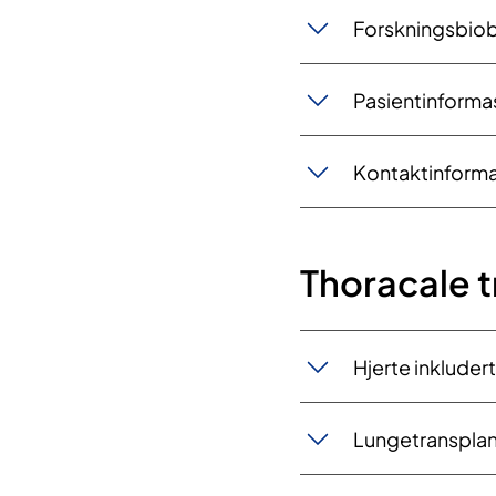
Forskningsbiob
Pasientinforma
Kontaktinform
Thoracale t
Hjerte inkluder
Lungetransplan