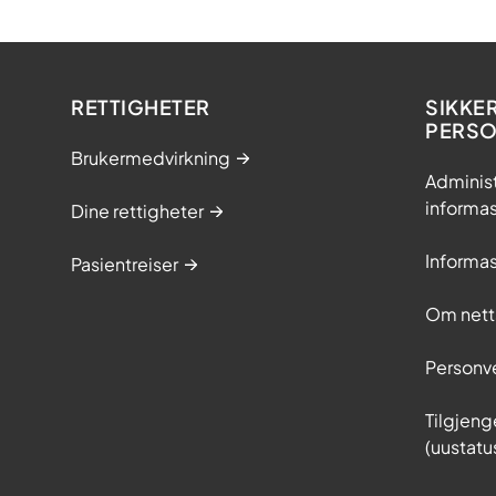
RETTIGHETER
SIKKE
PERS
Brukermedvirkning
Adminis
informa
Dine rettigheter
Informa
Pasientreiser
Om nett
Personv
Tilgjeng
(uustatu