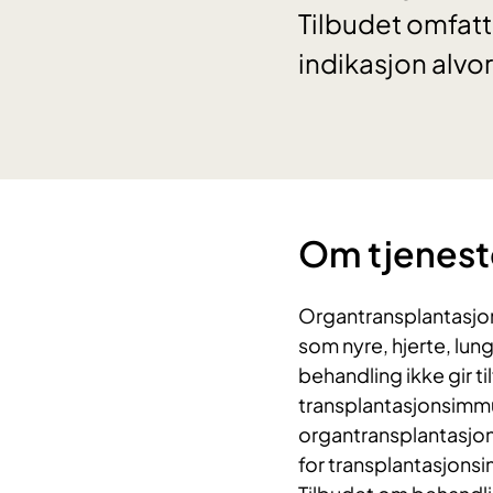
Tilbudet omfatt
indikasjon alvor
Om tjenest
Organtransplantasjon 
som nyre, hjerte, lun
behandling ikke gir ti
transplantasjonsimmu
organtransplantasjon 
for transplantasjons