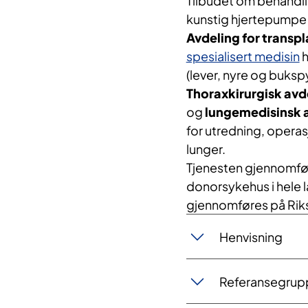
Tilbudet om behandlin
kunstig hjertepumpe (
Avdeling for transp
spesialisert medisin
h
(lever, nyre og bukspy
Thoraxkirurgisk avd
og
lungemedisinsk 
for utredning, operas
lunger.
Tjenesten gjennomfør
donorsykehus i hele 
gjennomføres på Rik
Henvisning
Referansegrup