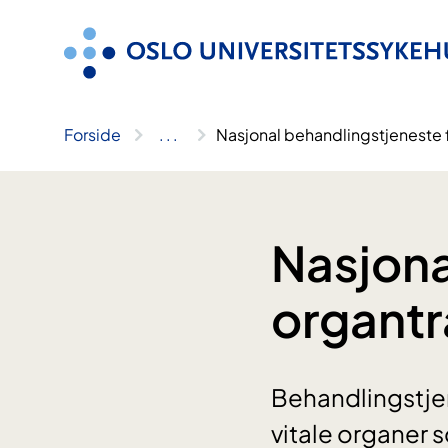
Hopp
til
innhold
Forside
..
.
Nasjonal behandlingstjeneste 
Nasjona
organtr
Behandlingstjen
vitale organer s