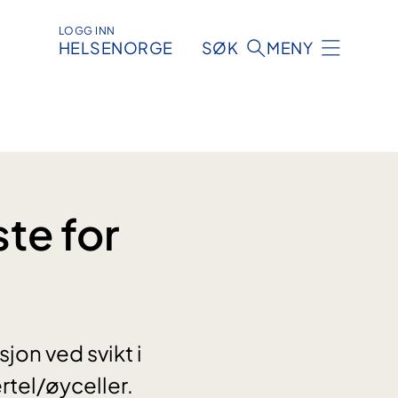
LOGG INN
HELSENORGE
SØK
MENY
te for
jon ved svikt i
rtel/øyceller.