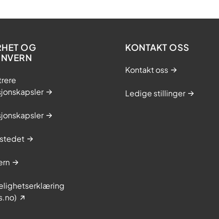
RHET OG
KONTAKT OSS
ONVERN
Kontakt oss
trere
sjonskapsler
Ledige stillinger
sjonskapsler
stedet
ern
elighetserklæring
s.no)