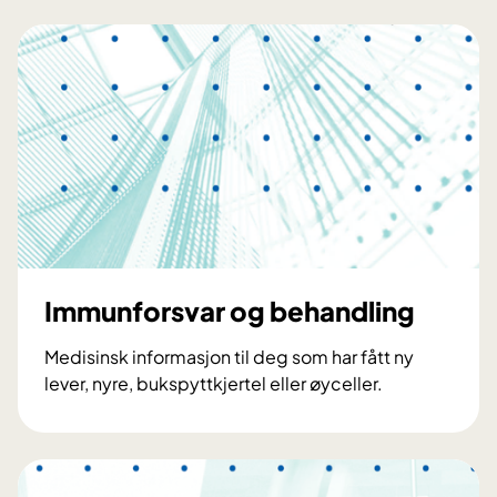
r
d
l
i
s
t
e
o
g
h
v
e
Immunforsvar og behandling
m
-
Medisinsk informasjon til deg som har fått ny
h
lever, nyre, bukspyttkjertel eller øyceller.
v
I
a
m
-
m
h
u