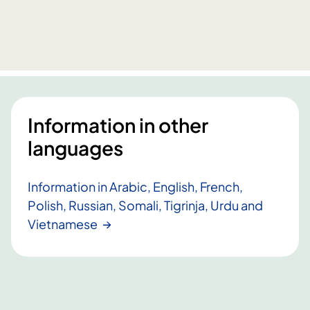
n
v
g
e
v
i
d
e
r
Information in other
e
m
languages
e
d
Information in Arabic, English, French,
n
Polish, Russian, Somali, Tigrinja, Urdu and
y
t
Vietnamese
t
o
r
g
a