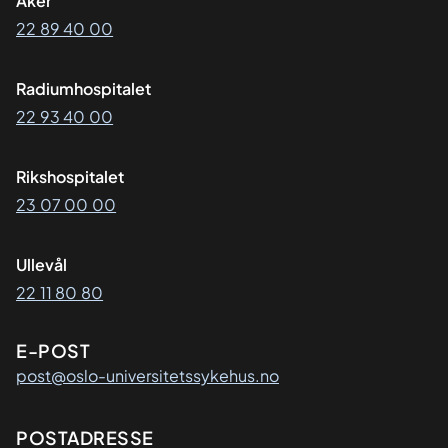
Aker
22 89 40 00
Radiumhospitalet
22 93 40 00
Rikshospitalet
23 07 00 00
Ullevål
22 11 80 80
E-POST
post@oslo-universitetssykehus.no
Adresse
POSTADRESSE