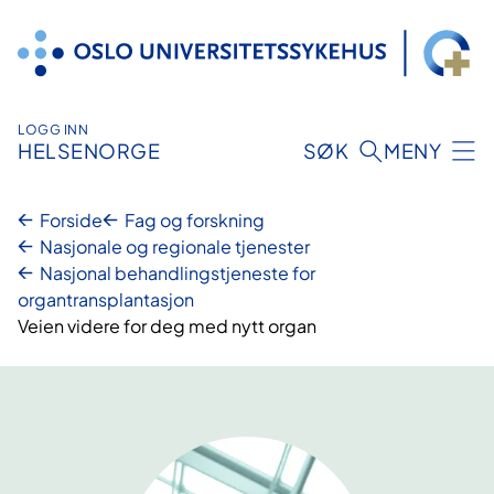
Hopp
til
innhold
LOGG INN
HELSENORGE
SØK
MENY
Forside
Fag og forskning
Nasjonale og regionale tjenester
Nasjonal behandlingstjeneste for
organtransplantasjon
Veien videre for deg med nytt organ