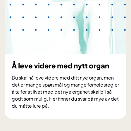
v
n
o
f
r
o
r
s
v
a
r
o
Å leve videre med nytt organ
g
b
Du skal nå leve videre med ditt nye organ, men
e
det er mange spørsmål og mange forholdsregler
h
å ta for at livet med det nye organet skal bli så
a
godt som mulig. Her finner du svar på mye av det
n
du måtte lure på.
d
Å
l
l
i
e