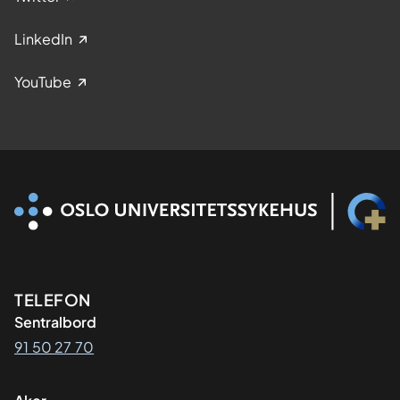
LinkedIn
YouTube
Kontaktinformasjon
TELEFON
Sentralbord
91 50 27 70