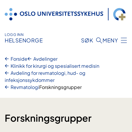
Hopp
til
innhold
LOGG INN
HELSENORGE
SØK
MENY
Forside
Avdelinger
Klinikk for kirurgi og spesialisert medisin
Avdeling for revmatologi, hud- og
infeksjonssykdommer
Revmatologi
Forskningsgrupper
Forskningsgrupper