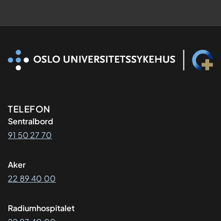
Kontaktinformasjon
TELEFON
Sentralbord
91 50 27 70
Aker
22 89 40 00
Radiumhospitalet