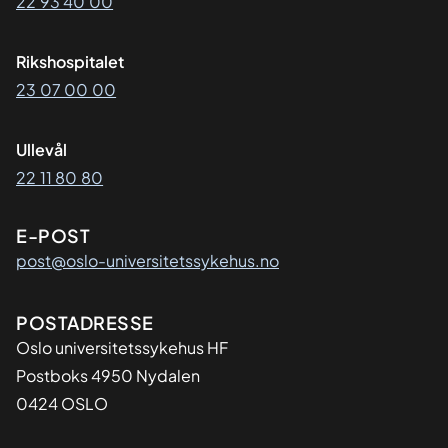
22 93 40 00
Rikshospitalet
23 07 00 00
Ullevål
22 11 80 80
E-POST
post@oslo-universitetssykehus.no
Adresse
POSTADRESSE
Oslo universitetssykehus HF
Postboks 4950 Nydalen
0424 OSLO