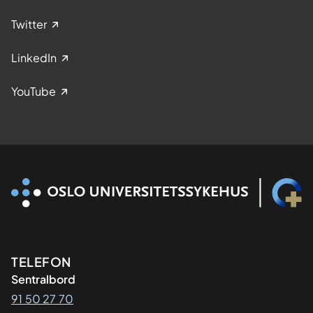
Twitter
LinkedIn
YouTube
Kontaktinformasjon
TELEFON
Sentralbord
91 50 27 70