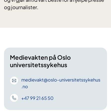
og journalister.
Medievakten på Oslo
universitetssykehus
medievakt
@oslo-universitetssykehus
.no
+47 99 21 65 50