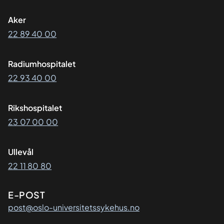
Aker
22 89 40 00
Radiumhospitalet
22 93 40 00
Rikshospitalet
23 07 00 00
Ullevål
22 11 80 80
E-POST
post@oslo-universitetssykehus.no