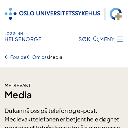
Hopp
til
innhold
LOGG INN
HELSENORGE
SØK
MENY
Forside
Om oss
Media
MEDIEVAKT
Media
Du kan nå oss på telefon og e-post.
Medievakttelefonen er betjent hele døgnet,
og vi gjør alltid vårt beste for å hjelpe presse