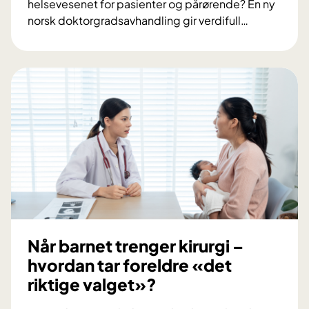
helsevesenet for pasienter og pårørende? En ny
p
norsk doktorgradsavhandling gir verdifull
…
o
H
r
v
–
o
p
r
s
d
y
a
k
n
i
e
s
r
k
d
h
e
e
t
l
å
Når barnet trenger kirurgi –
s
l
e
hvordan tar foreldre «det
e
h
riktige valget»?
v
o
e