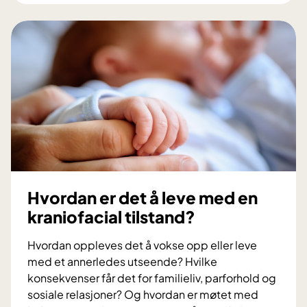
å
r
b
e
h
a
n
d
l
i
n
g
Hvordan er det å leve med en
s
kraniofacial tilstand?
e
t
Hvordan oppleves det å vokse opp eller leve
t
med et annerledes utseende? Hvilke
e
konsekvenser får det for familieliv, parforhold og
r
sosiale relasjoner? Og hvordan er møtet med
s