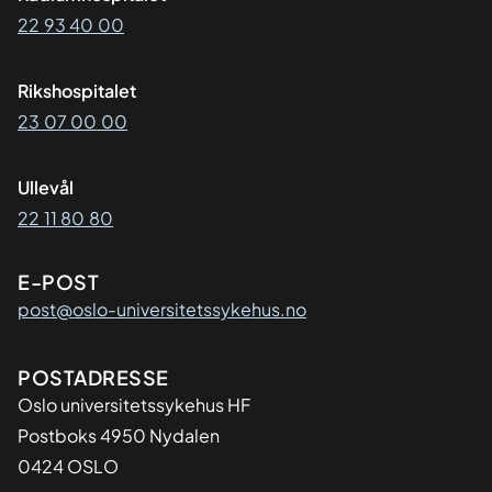
22 93 40 00
Rikshospitalet
23 07 00 00
Ullevål
22 11 80 80
E-POST
post@oslo-universitetssykehus.no
Adresse
POSTADRESSE
Oslo universitetssykehus HF
Postboks 4950 Nydalen
0424 OSLO