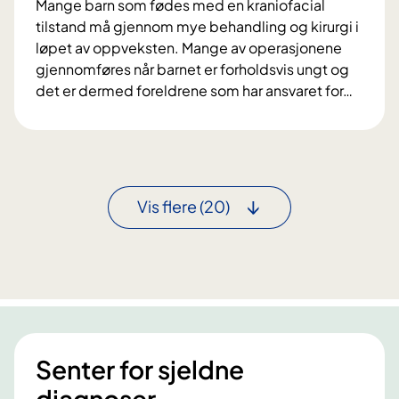
s
Mange barn som fødes med en kraniofacial
m
v
tilstand må gjennom mye behandling og kirurgi i
e
o
løpet av oppveksten. Mange av operasjonene
d
k
gjennomføres når barnet er forholdsvis ungt og
e
s
det er dermed foreldrene som har ansvaret for
…
n
n
N
k
e
å
r
m
r
a
e
b
n
d
a
i
Vis flere
(20)
k
r
o
r
n
f
a
e
a
n
t
c
i
t
i
o
r
a
f
e
l
Senter for sjeldne
a
n
t
c
g
diagnoser
i