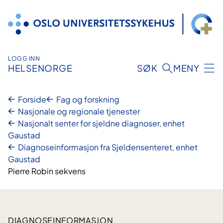
Hopp
til
innhold
LOGG INN
HELSENORGE
SØK
MENY
Forside
Fag og forskning
Nasjonale og regionale tjenester
Nasjonalt senter for sjeldne diagnoser, enhet
Gaustad
Diagnoseinformasjon fra Sjeldensenteret, enhet
Gaustad
Pierre Robin sekvens
DIAGNOSEINFORMASJON