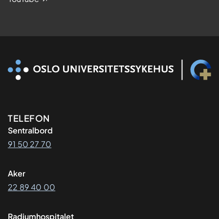
Kontaktinformasjon
TELEFON
Sentralbord
91 50 27 70
Aker
22 89 40 00
Radiumhospitalet