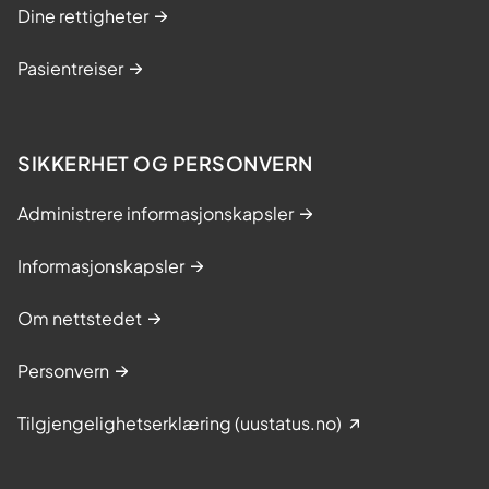
g
Dine rettigheter
e
v
Pasientreiser
a
l
g
SIKKERHET OG PERSONVERN
e
t
Administrere informasjonskapsler
»
?
Informasjonskapsler
Om nettstedet
Personvern
Tilgjengelighetserklæring (uustatus.no)