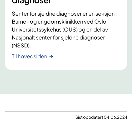
i
e
l
a
r
s
Senter for sjeldne diagnoser er en seksjon i
l
k
t
Barne- og ungdomsklinikken ved Oslo
e
i
a
Universitetssykehus (OUS) og en del av
t
r
n
Nasjonalt senter for sjeldne diagnoser
i
u
d
l
(NSSD).
r
?
s
g
Til hovedsiden
t
i
a
–
n
h
d
v
e
o
r
r
d
a
n
Sist oppdatert 04.06.2024
t
a