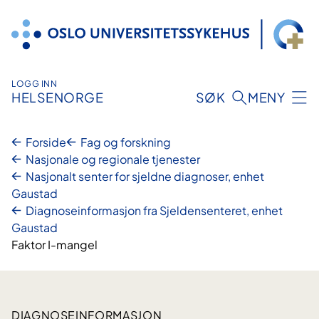
Hopp
til
innhold
LOGG INN
HELSENORGE
SØK
MENY
Forside
Fag og forskning
Nasjonale og regionale tjenester
Nasjonalt senter for sjeldne diagnoser, enhet
Gaustad
Diagnoseinformasjon fra Sjeldensenteret, enhet
Gaustad
Faktor I-mangel
DIAGNOSEINFORMASJON