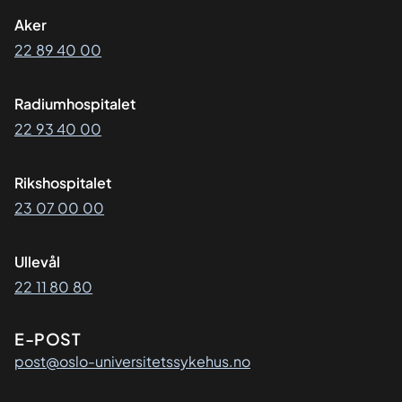
Aker
22 89 40 00
Radiumhospitalet
22 93 40 00
Rikshospitalet
23 07 00 00
Ullevål
22 11 80 80
E-POST
post@oslo-universitetssykehus.no