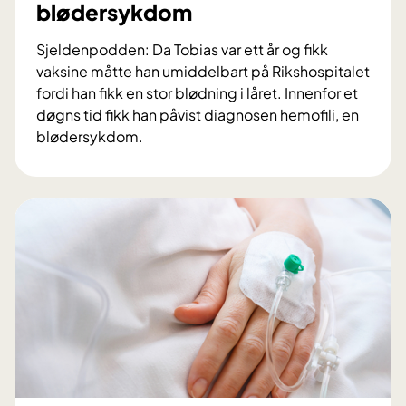
blødersykdom
s
m
Sjeldenpodden: Da Tobias var ett år og fikk
å
vaksine måtte han umiddelbart på Rikshospitalet
l
fordi han fikk en stor blødning i låret. Innenfor et
f
døgns tid fikk han påvist diagnosen hemofili, en
r
blødersykdom.
a
N
b
å
l
r
ø
b
d
l
e
å
r
m
e
e
r
k
e
r