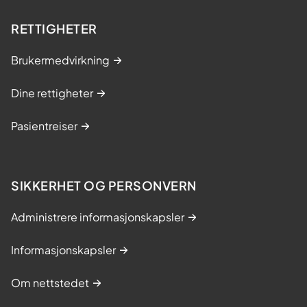
i
A
RETTIGHETER
Brukermedvirkning
Dine rettigheter
Pasientreiser
SIKKERHET OG PERSONVERN
Administrere informasjonskapsler
Informasjonskapsler
Om nettstedet