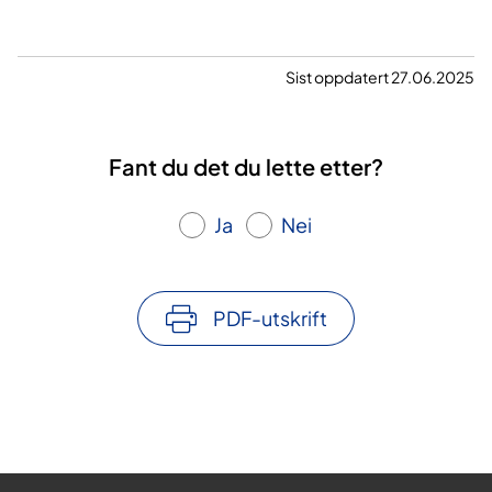
n
g
a
Sist oppdatert 27.06.2025
v
b
a
Fant du det du lette etter?
r
n
Ja
Nei
m
e
d
h
PDF-utskrift
e
m
o
f
i
l