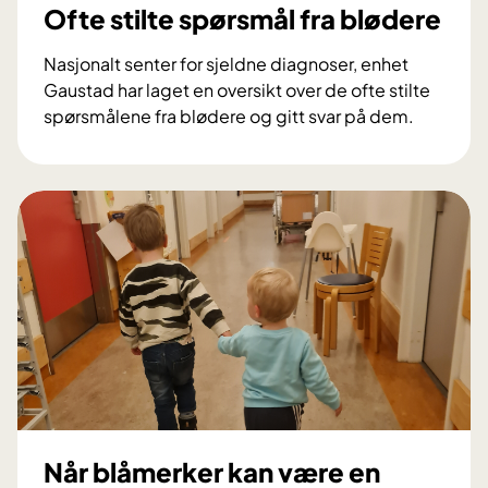
Ofte stilte spørsmål fra blødere
Nasjonalt senter for sjeldne diagnoser, enhet
Gaustad har laget en oversikt over de ofte stilte
spørsmålene fra blødere og gitt svar på dem.
O
f
t
e
s
t
i
l
t
e
s
p
ø
Når blåmerker kan være en
r