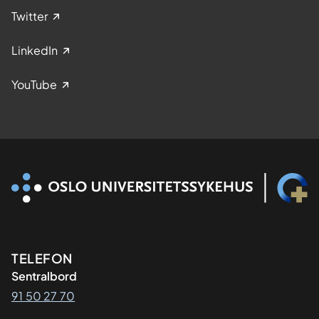
Twitter
LinkedIn
YouTube
Kontaktinformasjon
TELEFON
Sentralbord
91 50 27 70