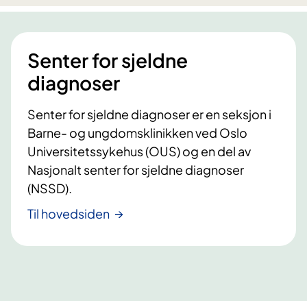
3
o
k
m
a
Senter for sjeldne
n
b
diagnoser
r
u
Senter for sjeldne diagnoser er en seksjon i
k
Barne- og ungdomsklinikken ved Oslo
e
Universitetssykehus (OUS) og en del av
s
Nasjonalt senter for sjeldne diagnoser
i
(NSSD).
b
e
Til hovedsiden
h
a
n
d
l
i