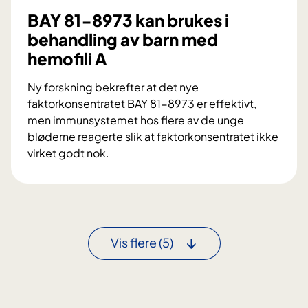
k
BAY 81-8973 kan brukes i
a
behandling av barn med
n
hemofili A
v
æ
Ny forskning bekrefter at det nye
r
faktorkonsentratet BAY 81-8973 er effektivt,
e
men immunsystemet hos flere av de unge
e
bløderne reagerte slik at faktorkonsentratet ikke
n
virket godt nok.
b
B
l
A
ø
Y
d
8
e
1
r
Vis flere
(5)
-
s
8
y
9
k
7
d