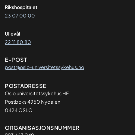
Rikshospitalet
23 07 00 00
Ullevål
22 11 80 80
E-POST
post@oslo-universitetssykehus.no
Adresse
POSTADRESSE
Oslo universitetssykehus HF
Postboks 4950 Nydalen
0424 OSLO
Organisasjon
ORGANISASJONSNUMMER