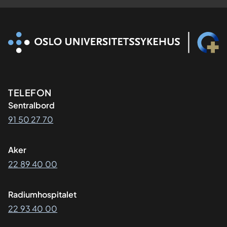
Kontaktinformasjon
TELEFON
Sentralbord
91 50 27 70
Aker
22 89 40 00
Radiumhospitalet
22 93 40 00