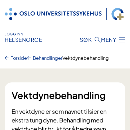
Hopp
til
innhold
LOGG INN
HELSENORGE
SØK
MENY
Forside
Behandlinger
Vektdynebehandling
Vektdynebehandling
En vektdyne er som navnet tilsier en
ekstra tung dyne. Behandling med
vektdyne blir brukt for å bedre søvn,