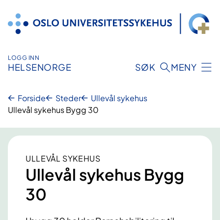
Hopp
til
innhold
LOGG INN
HELSENORGE
SØK
MENY
Forside
Steder
Ullevål sykehus
Ullevål sykehus Bygg 30
ULLEVÅL SYKEHUS
Ullevål sykehus Bygg
30