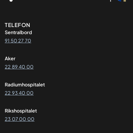
Kontaktinformasjon
TELEFON
Sentralbord
91 50 27 70
Aker
22 89 40 00
Radiumhospitalet
22 93 40 00
Rikshospitalet
23 07 00 00