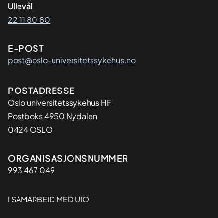
Ullevål
22 11 80 80
E-POST
post@oslo-universitetssykehus.no
Adresse
POSTADRESSE
Oslo universitetssykehus HF
Postboks 4950 Nydalen
0424 OSLO
Organisasjon
ORGANISASJONSNUMMER
993 467 049
I SAMARBEID MED UIO