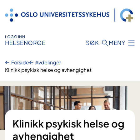
Hopp
til
innhold
LOGG INN
HELSENORGE
SØK
MENY
Forside
Avdelinger
Klinikk psykisk helse og avhengighet
Klinikk psykisk helse og
avhengighet