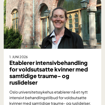
r
B
i
-
n
v
g
i
s
t
k
a
m
u
i
r
n
s
r
1. JUNI 2026
e
Etablerer intensivbehandling
d
for voldsutsatte kvinner med
u
samtidige traume- og
s
ruslidelser
e
r
Oslo universitetssykehus etablerer nå et nytt
e
intensivt behandlingstilbud for voldsutsatte
s
kvinner med samtidige traume- og ruslidelser.
y