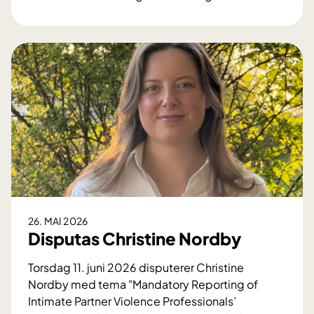
E
m
t
p
a
t
b
o
l
m
e
e
r
r
e
v
r
e
i
d
n
s
t
c
e
h
26. MAI 2026
n
i
Disputas Christine Nordby
s
z
i
Torsdag 11. juni 2026 disputerer Christine
o
v
Nordby med tema "Mandatory Reporting of
f
b
Intimate Partner Violence Professionals’
r
e