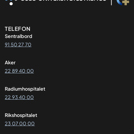
Kontaktinformasjon
TELEFON
Sentralbord
91 50 27 70
Aker
22 89 40 00
Radiumhospitalet
22 93 40 00
Rikshospitalet
23 07 00 00