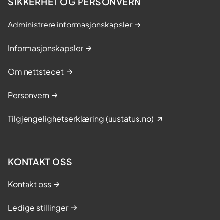
SIKKERHET OG PERSONVERN
i
d
Administrere informasjonskapsler
i
g
Informasjonskapsler
e
t
Om nettstedet
r
a
Personvern
u
m
Tilgjengelighetserklæring (uustatus.no)
e
-
o
g
KONTAKT OSS
r
Kontakt oss
u
s
Ledige stillinger
l
i