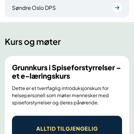
Søndre Oslo DPS
Kurs og møter
Grunnkurs i Spiseforstyrrelser –
et e-læringskurs
Dette er et tverrfaglig introduksjonskurs for
helsepersonell som møter mennesker med
spiseforstyrrelser og deres pårørende.
G
r
ALLTID TILGJENGELIG