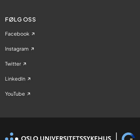
d
e
FØLG OSS
l
s
Facebook
e
r
Instagram
Twitter
LinkedIn
YouTube