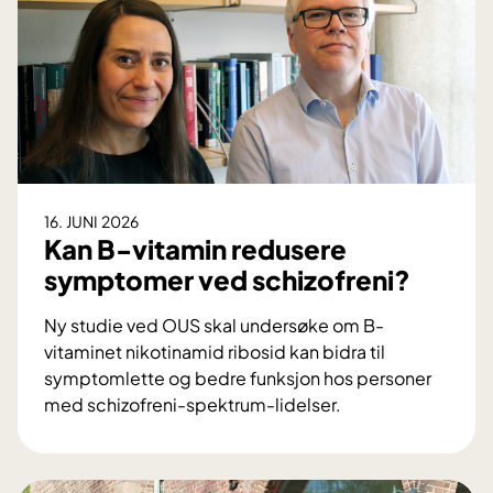
t
y
r
r
e
l
s
16. JUNI 2026
e
Kan B-vitamin redusere
r
symptomer ved schizofreni?
–
e
Ny studie ved OUS skal undersøke om B-
t
vitaminet nikotinamid ribosid kan bidra til
e
symptomlette og bedre funksjon hos personer
-
med schizofreni-spektrum-lidelser.
K
l
a
æ
n