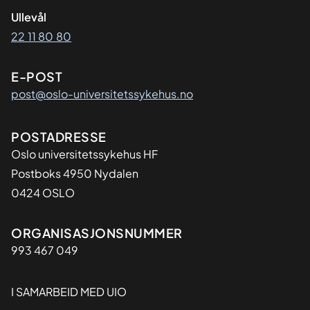
Ullevål
22 11 80 80
E-POST
post@oslo-universitetssykehus.no
Adresse
POSTADRESSE
Oslo universitetssykehus HF
Postboks 4950 Nydalen
0424 OSLO
Organisasjon
ORGANISASJONSNUMMER
993 467 049
I SAMARBEID MED UIO