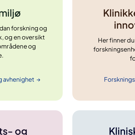
miljø
Klinik
inno
rdan forskning og
k, og en oversikt
Her finner d
gsområdene og
forskningsenhe
e.
f
og
avhenighet
Forskning
ts- og
Klini