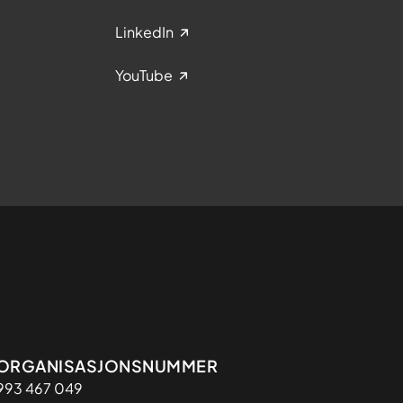
LinkedIn
YouTube
Organisasjon
ORGANISASJONSNUMMER
993 467 049