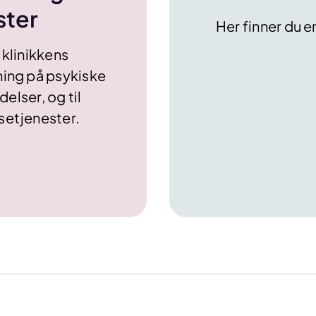
ster
Her finner du e
 klinikkens
kning på psykiske
delser, og til
lsetjenester.