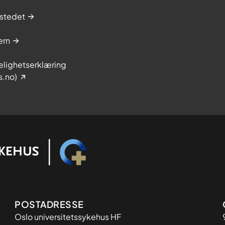
stedet
ern
elighetserklæring
s.no)
Adresse
POSTADRESSE
Oslo universitetssykehus HF