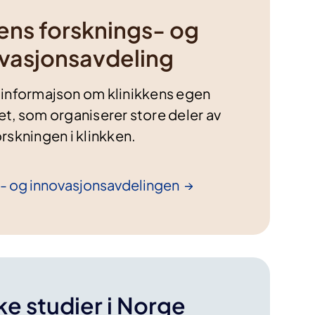
kens forsknings- og
vasjonsavdeling
u informajson om klinikkens egen
t, som organiserer store deler av
orskningen i klinkken.
s- og
innovasjonsavdelingen
ske studier i Norge