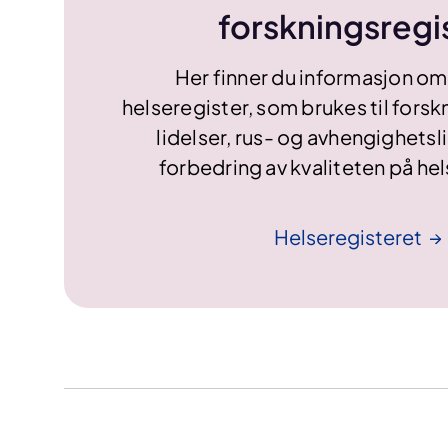
forskningsregi
Her finner du informasjon om
helseregister, som brukes til fors
lidelser, rus- og avhengighetsli
forbedring av kvaliteten på he
Helseregisteret