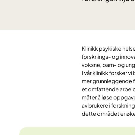
Klinikk psykiske hels
forsknings- og innova
voksne, barn- og ung
I vår klinikk forsker 
mer grunnleggende fo
et omfattende arbeid
måter å løse oppgaven
av brukere i forsknin
dette området er øk