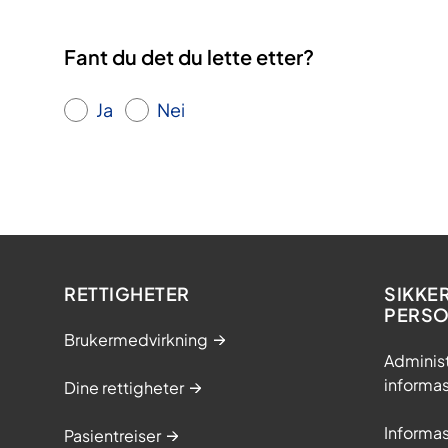
Fant du det du lette etter?
Ja
Nei
RETTIGHETER
SIKKE
PERS
Brukermedvirkning
Adminis
informa
Dine rettigheter
Informa
Pasientreiser