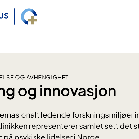
HELSE OG AVHENGIGHET
ng og innovasjon
nternasjonalt ledende forskningsmiljøer 
klinikken representerer samlet sett det s
 på psykiske lidelser i Norge.