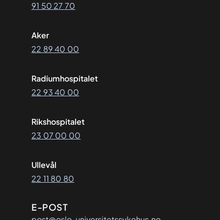
91 50 27 70
Aker
22 89 40 00
Radiumhospitalet
22 93 40 00
Rikshospitalet
23 07 00 00
Ullevål
22 11 80 80
E-POST
post@oslo-universitetssykehus.no