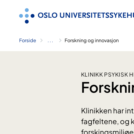
Hopp
til
innhold
Forside
..
.
Forskning og innovasjon
KLINIKK PSYKISK 
Forskni
Klinikken har i
fagfeltene, og 
forskingsmiljøet