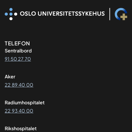
Kontaktinformasjon
TELEFON
Sentralbord
91 50 27 70
Aker
22 89 40 00
Radiumhospitalet
22 93 40 00
Rikshospitalet