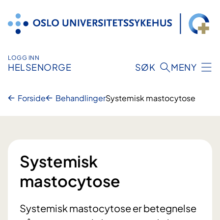
Hopp
til
innhold
LOGG INN
HELSENORGE
SØK
MENY
Forside
Behandlinger
Systemisk mastocytose
Systemisk
mastocytose
Systemisk mastocytose er betegnelse