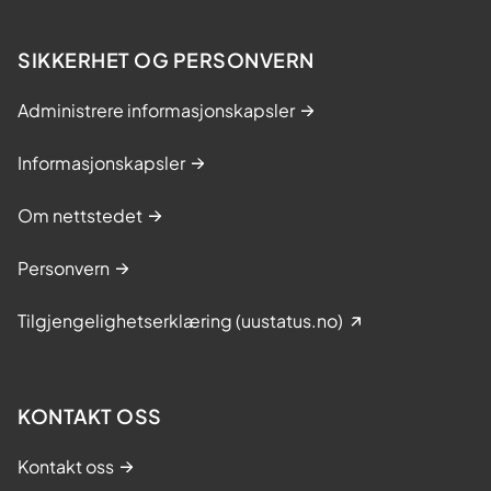
o
g
u
SIKKERHET OG PERSONVERN
l
Administrere informasjonskapsler
i
k
Informasjonskapsler
e
s
Om nettstedet
y
m
Personvern
p
t
Tilgjengelighetserklæring (uustatus.no)
o
m
e
r
KONTAKT OSS
Kontakt oss