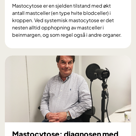
Mastocytose er en sjelden tilstand med økt
antall mastceller (en type hvite blodceller) i
kroppen. Ved systemisk mastocytose er det
nesten alltid opphopning av mastceller i
beinmargen, og som regel også i andre organer.
M
a
s
t
o
c
y
t
o
s
e
-
s
Mastocytose: diagnosen med