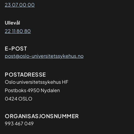
23 07 00 00
Ullevål
22 11 80 80
E-POST
post@oslo-universitetssykehus.no
Adresse
POSTADRESSE
Oslo universitetssykehus HF
Postboks 4950 Nydalen
0424 OSLO
Organisasjon
ORGANISASJONSNUMMER
993 467 049