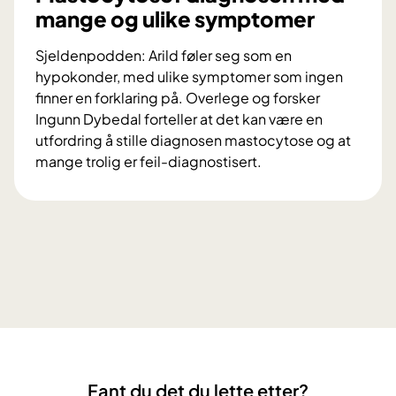
y
mange og ulike symptomer
s
t
Sjeldenpodden: Arild føler seg som en
e
hypokonder, med ulike symptomer som ingen
m
finner en forklaring på. Overlege og forsker
i
Ingunn Dybedal forteller at det kan være en
s
utfordring å stille diagnosen mastocytose og at
k
mange trolig er feil-diagnostisert.
M
a
s
t
o
c
y
t
o
s
Fant du det du lette etter?
e