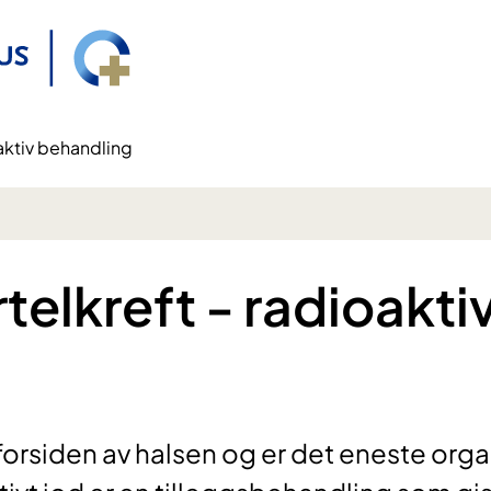
oaktiv behandling
telkreft - radioakti
forsiden av halsen og er det eneste org