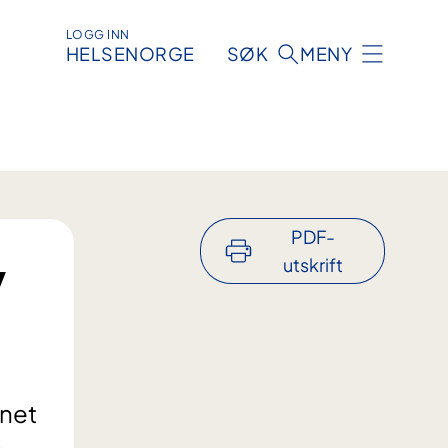
LOGG INN
HELSENORGE
SØK
MENY
PDF-
v
utskrift
anet