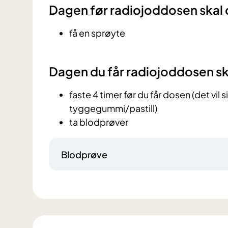
Dagen før radiojoddosen skal 
få en sprøyte
Dagen du får radiojoddosen sk
faste 4 timer før du får dosen (det vil s
tyggegummi/pastill)
ta blodprøver
Blodprøve