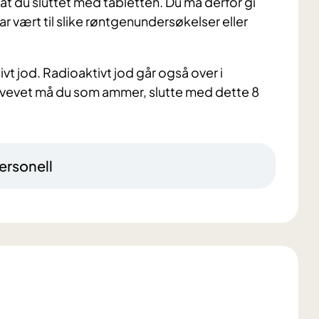
t du sluttet med tabletten. Du må derfor gi
 vært til slike røntgenundersøkelser eller
ivt jod. Radioaktivt jod går også over i
stvevet må du som ammer, slutte med dette 8
ersonell