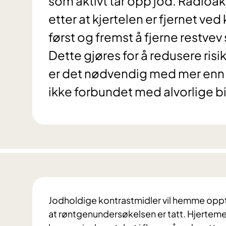
som aktivt tar opp jod. Radioak
etter at kjertelen er fjernet ve
først og fremst å fjerne restve
Dette gjøres for å redusere risi
er det nødvendig med mer enn
ikke forbundet med alvorlige bi
Jodholdige kontrastmidler vil hemme oppta
at røntgenundersøkelsen er tatt. Hjertem