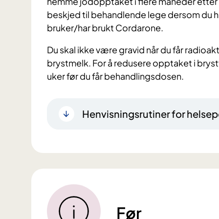
hemme jodopptaket i flere måneder etter a
beskjed til behandlende lege dersom du har
bruker/har brukt Cordarone.
Du skal ikke være gravid når du får radioakt
brystmelk. For å redusere opptaket i bry
uker før du får behandlingsdosen.
Henvisningsrutiner for helsep
Før