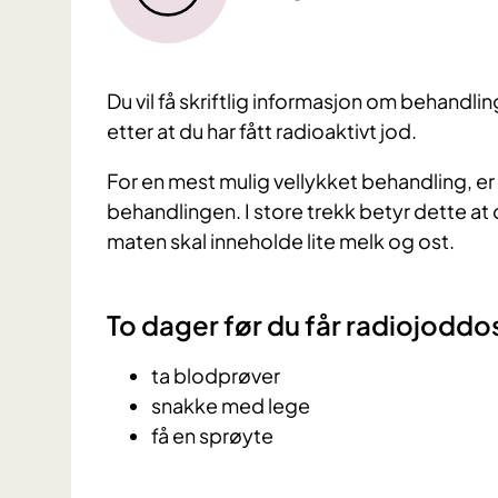
Du vil få skriftlig informasjon om behandlin
etter at du har fått radioaktivt jod.
For en mest mulig vellykket behandling, er d
behandlingen. I store trekk betyr dette at 
maten skal inneholde lite melk og ost.
To dager før du får radiojoddo
ta blodprøver
snakke med lege
få en sprøyte