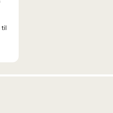
s
til