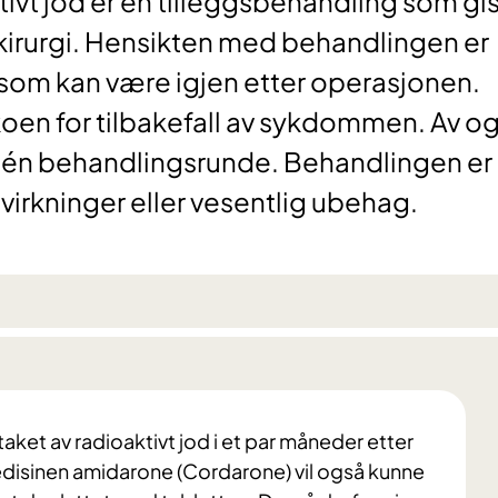
tivt jod er en tilleggsbehandling som gi
d kirurgi. Hensikten med behandlingen er
v som kan være igjen etter operasjonen.
koen for tilbakefall av sykdommen. Av og 
 én behandlingsrunde. Behandlingen er
virkninger eller vesentlig ubehag.
ket av radioaktivt jod i et par måneder etter
edisinen amidarone (Cordarone) vil også kunne