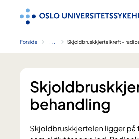
Hopp
til
innhold
Forside
..
.
Skjoldbruskkjertelkreft - radi
Skjoldbruskkjer
behandling
Skjoldbruskkjertelen ligger på 