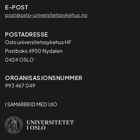
E-POST
post@oslo-universitetssykehus.no
Adresse
POSTADRESSE
Oslo universitetssykehus HF
Postboks 4950 Nydalen
0424 OSLO
Organisasjon
ORGANISASJONSNUMMER
993 467 049
I SAMARBEID MED UIO