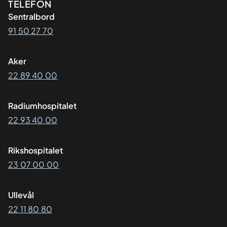
Kontaktinformasjon
TELEFON
Sentralbord
91 50 27 70
Aker
22 89 40 00
Radiumhospitalet
22 93 40 00
Rikshospitalet
23 07 00 00
Ullevål
22 11 80 80