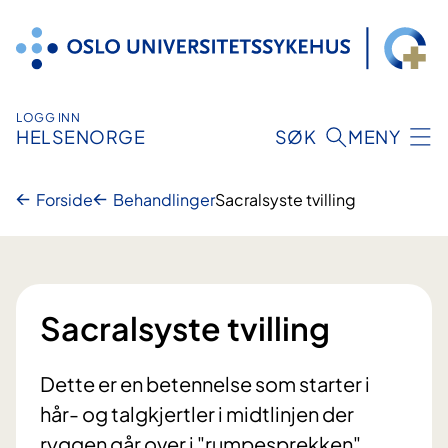
Hopp
til
innhold
LOGG INN
HELSENORGE
SØK
MENY
Forside
Behandlinger
Sacralsyste tvilling
Sacralsyste tvilling
Dette er en betennelse som starter i
hår- og talgkjertler i midtlinjen der
ryggen går over i "rumpesprekken".