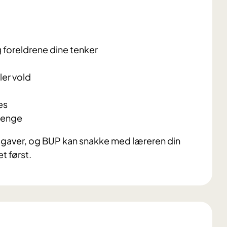
 foreldrene dine tenker
ler vold
es
trenge
oppgaver, og BUP kan snakke med læreren din
et først.