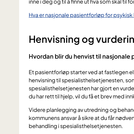
inne i deg og til å finne ut hva som skal til f
Hva er nasjonale pasientforløp for psykis
Henvisning og vurderi
Hvordan blir du henvist til nasjonale
Et pasientforløp starter ved at fastlegen 
henvisning til spesialisthelsetjenesten, so
spesialisthelsetjenesten har gjort en vurd
du har rett til hjelp, vil du få et brev med inn
Videre planlegging av utredning og behand
kommunens ansvar å sikre at du får nødve
behandling i spesialisthelsetjenesten.