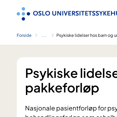
Hopp
til
innhold
Forside
..
.
Psykiske lidelser hos barn og 
Psykiske lidels
pakkeforløp
Nasjonale pasientforløp for psy