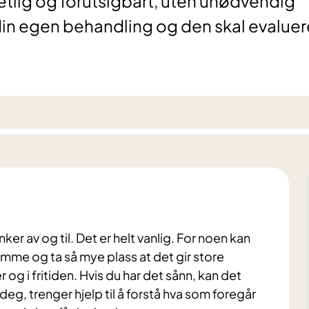
tlig og forutsigbart, uten unødvendig
 din egen behandling og den skal evalue
ker av og til. Det er helt vanlig. For noen kan
somme og ta så mye plass at det gir store
g i fritiden. Hvis du har det sånn, kan det
g, trenger hjelp til å forstå hva som foregår