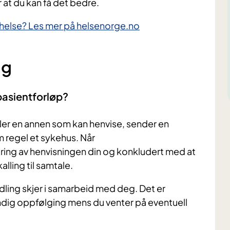
or at du kan få det bedre.
k helse? Les mer på helsenorge.no
ng
 pasientforløp?
eller en annen som kan henvise, sender en
m regel et sykehus. Når
ering av henvisningen din og konkludert med at
kalling til samtale.
ling skjer i samarbeid med deg. Det er
ndig oppfølging mens du venter på eventuell