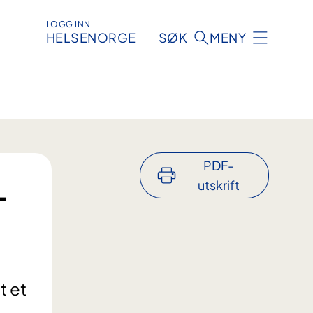
LOGG INN
HELSENORGE
SØK
MENY
PDF-
-
utskrift
t et