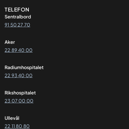
Kontaktinformasjon
TELEFON
Sentralbord
91 50 27 70
Aker
22 89 40 00
Radiumhospitalet
22 93 40 00
Rikshospitalet
23 07 00 00
Ullevål
22 11 80 80