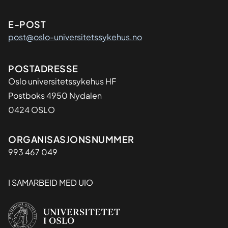
E-POST
post@oslo-universitetssykehus.no
Adresse
POSTADRESSE
Oslo universitetssykehus HF
Postboks 4950 Nydalen
0424 OSLO
Organisasjon
ORGANISASJONSNUMMER
993 467 049
I SAMARBEID MED UIO