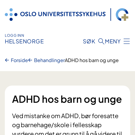
Hopp
til
innhold
LOGG INN
HELSENORGE
SØK
MENY
Forside
Behandlinger
ADHD hos barn og unge
ADHD hos barn og unge
Ved mistanke om ADHD, bør foresatte
og barnehage/skole i fellesskap
vurdere om det er grunn til å gå videre til