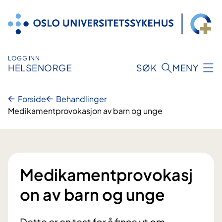
Hopp
til
innhold
LOGG INN
HELSENORGE
SØK
MENY
Forside
Behandlinger
Medikamentprovokasjon av barn og unge
Medikamentprovokasj
on av barn og unge
Dette er en test for å finne ut om