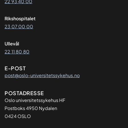
22 93 40 00
Rikshospitalet
23 07 00 00
Ullevål
22 11 80 80
E-POST
post@oslo-universitetssykehus.no
Adresse
POSTADRESSE
Oslo universitetssykehus HF
Postboks 4950 Nydalen
0424 OSLO