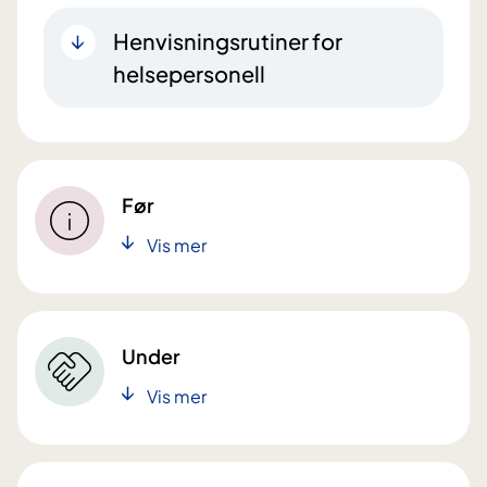
Henvisningsrutiner for
helsepersonell
Før
Vis mer
Under
Vis mer