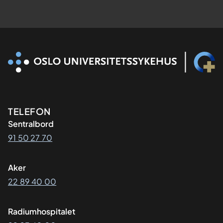
Kontaktinformasjon
TELEFON
Sentralbord
91 50 27 70
Aker
22 89 40 00
Radiumhospitalet