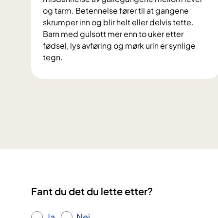
og tarm. Betennelse fører til at gangene
skrumper inn og blir helt eller delvis tette.
Barn med gulsott mer enn to uker etter
fødsel, lys avføring og mørk urin er synlige
tegn.
G
a
l
l
e
g
a
n
g
s
a
Fant du det du lette etter?
t
r
Ja
Nei