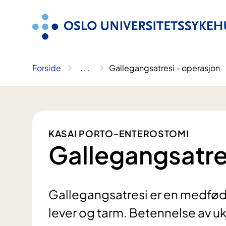
Hopp
til
innhold
Forside
..
.
Gallegangsatresi - operasjon
KASAI PORTO-ENTEROSTOMI
Gallegangsatre
Gallegangsatresi er en medfø
lever og tarm. Betennelse av uk