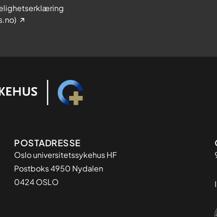
elighetserklæring
s.no)
Adresse
POSTADRESSE
Oslo universitetssykehus HF
Postboks 4950 Nydalen
0424 OSLO