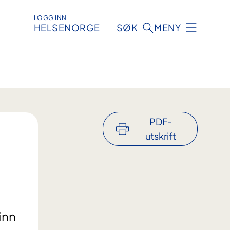
LOGG INN
HELSENORGE
SØK
MENY
PDF-
utskrift
inn