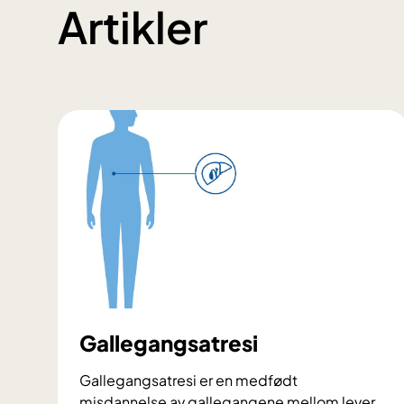
Artikler
Gallegangsatresi
Gallegangsatresi er en medfødt
misdannelse av gallegangene mellom lever