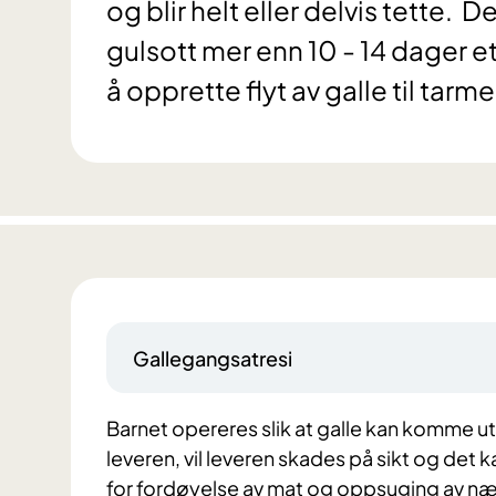
og blir helt eller delvis tette.
gulsott mer enn 10 - 14 dager et
å opprette flyt av galle til tar
Gallegangsatresi
Barnet opereres slik at galle kan komme ut
leveren, vil leveren skades på sikt og det 
for fordøyelse av mat og oppsuging av næ