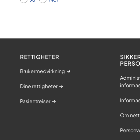
e
s
i
RETTIGHETER
SIKKE
PERS
Brukermedvirkning
Adminis
informa
Dine rettigheter
Informa
Pasientreiser
Om nett
Personv