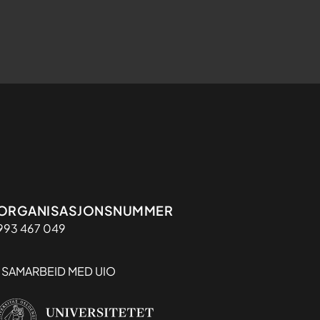
Organisasjon
ORGANISASJONSNUMMER
993 467 049
I SAMARBEID MED UIO