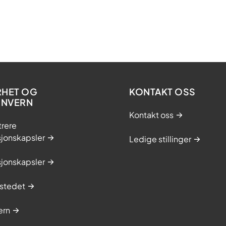
RHET OG
KONTAKT OSS
ONVERN
Kontakt oss
trere
sjonskapsler
Ledige stillinger
sjonskapsler
stedet
ern