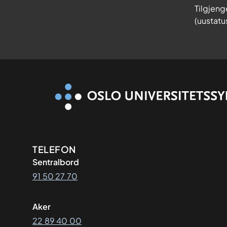
Tilgjeng
(uustatu
Kontaktinformasjon
TELEFON
Sentralbord
91 50 27 70
Aker
22 89 40 00