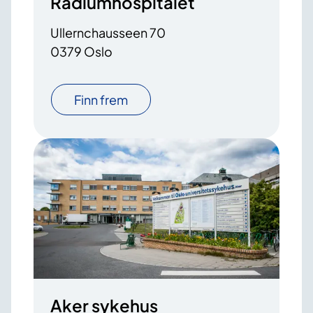
Radiumhospitalet
Ullernchausseen 70
0379 Oslo
Finn frem
Aker sykehus