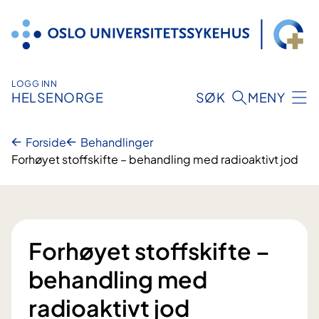
Hopp
til
innhold
LOGG INN
HELSENORGE
SØK
MENY
Forside
Behandlinger
Forhøyet stoffskifte – behandling med radioaktivt jod
Forhøyet stoffskifte –
behandling med
radioaktivt jod