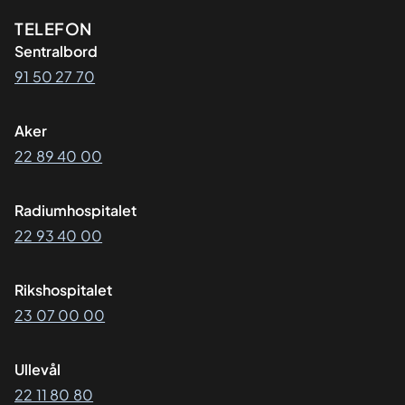
Kontaktinformasjon
TELEFON
Sentralbord
91 50 27 70
Aker
22 89 40 00
Radiumhospitalet
22 93 40 00
Rikshospitalet
23 07 00 00
Ullevål
22 11 80 80