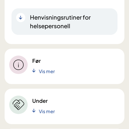
Henvisningsrutiner for
helsepersonell
Før
Vis mer
Under
Vis mer