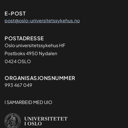
E-POST
post@oslo-universitetssykehus.no
Adresse
POSTADRESSE
Oslo universitetssykehus HF
Postboks 4950 Nydalen
0424 OSLO
Organisasjon
ORGANISASJONSNUMMER
993 467 049
I SAMARBEID MED UIO