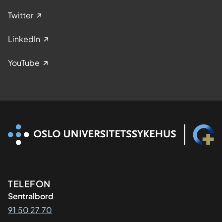
Twitter
LinkedIn
YouTube
Kontaktinformasjon
TELEFON
Sentralbord
91 50 27 70