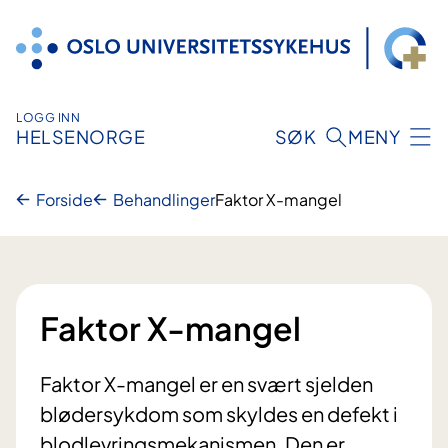
Hopp
til
innhold
LOGG INN
HELSENORGE
SØK
MENY
Forside
Behandlinger
Faktor X-mangel
Faktor X-mangel
Faktor X-mangel er en svært sjelden
blødersykdom som skyldes en defekt i
blodlevringsmekanismen. Den er