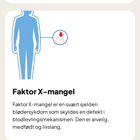
t
l
o
ø
p
d
p
e
e
r
n
s
e
y
s
k
e
d
b
o
l
m
ø
m
Faktor X-mangel
d
e
n
r
Faktor X-mangel er en svært sjelden
i
blødersykdom som skyldes en defekt i
n
blodlevringsmekanismen. Den er arvelig,
g
medfødt og livslang.
e
F
r