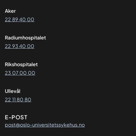
Aker
22 89 40 00
Radiumhospitalet
22 93 40 00
Rikshospitalet
23 07 00 00
Ullevål
22 11 80 80
E-POST
post@oslo-universitetssykehus.no