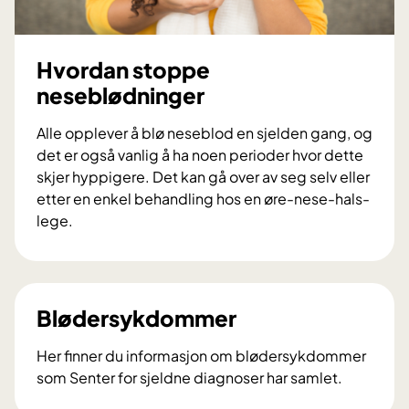
Hvordan stoppe
neseblødninger
Alle opplever å blø neseblod en sjelden gang, og
det er også vanlig å ha noen perioder hvor dette
skjer hyppigere. Det kan gå over av seg selv eller
etter en enkel behandling hos en øre-nese-hals-
lege.
H
v
o
r
Blødersykdommer
d
a
Her finner du informasjon om blødersykdommer
n
som Senter for sjeldne diagnoser har samlet.
s
B