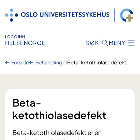
Hopp
til
innhold
LOGG INN
HELSENORGE
SØK
MENY
Forside
Behandlinger
Beta-ketothiolasedefekt
Beta-
ketothiolasedefekt
Beta‐ketothiolasedefekt er en