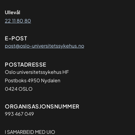
Ullevål
22 11 80 80
E-POST
post@oslo-universitetssykehus.no
Adresse
POSTADRESSE
Oslo universitetssykehus HF
Postboks 4950 Nydalen
0424 OSLO
Organisasjon
ORGANISASJONSNUMMER
993 467 049
I SAMARBEID MED UIO