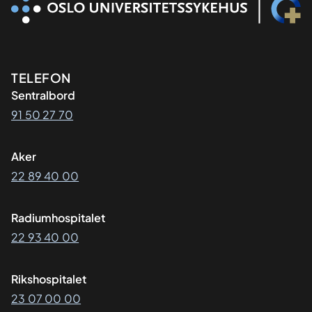
Kontaktinformasjon
TELEFON
Sentralbord
91 50 27 70
Aker
22 89 40 00
Radiumhospitalet
22 93 40 00
Rikshospitalet
23 07 00 00