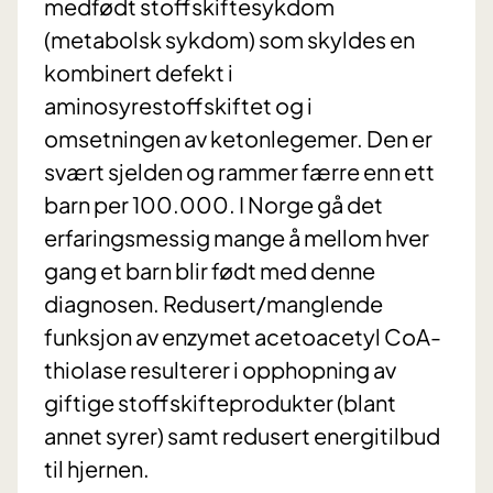
medfødt stoffskiftesykdom
(metabolsk sykdom) som skyldes en
kombinert defekt i
aminosyrestoffskiftet og i
omsetningen av ketonlegemer. Den er
svært sjelden og rammer færre enn ett
barn per 100.000. I Norge gå det
erfaringsmessig mange å mellom hver
gang et barn blir født med denne
diagnosen. Redusert/manglende
funksjon av enzymet acetoacetyl CoA-
thiolase resulterer i opphopning av
giftige stoffskifteprodukter (blant
annet syrer) samt redusert energitilbud
til hjernen.