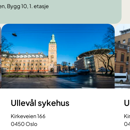
n, Bygg 10, 1. etasje
Ullevål sykehus
U
Kirkeveien 166
Ki
0450 Oslo
04