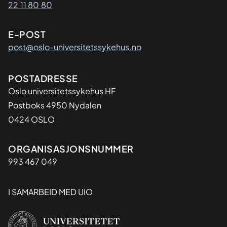
22 11 80 80
E-POST
post@oslo-universitetssykehus.no
Adresse
POSTADRESSE
Oslo universitetssykehus HF
Postboks 4950 Nydalen
0424 OSLO
Organisasjon
ORGANISASJONSNUMMER
993 467 049
I SAMARBEID MED UIO