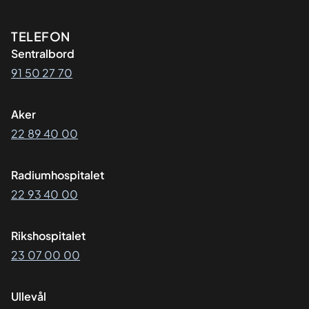
Kontaktinformasjon
TELEFON
Sentralbord
91 50 27 70
Aker
22 89 40 00
Radiumhospitalet
22 93 40 00
Rikshospitalet
23 07 00 00
Ullevål