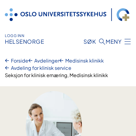
Hopp
til
innhold
LOGG INN
HELSENORGE
SØK
MENY
Forside
Avdelinger
Medisinsk klinikk
Avdeling for klinisk service
Seksjon for klinisk ernæring, Medisinsk klinikk