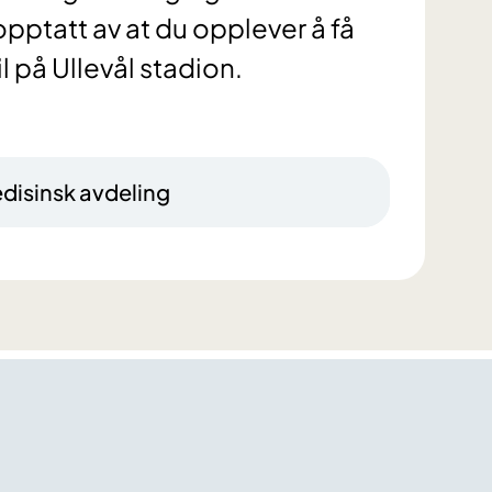
opptatt av at du opplever å få
il på Ullevål stadion.
isinsk avdeling