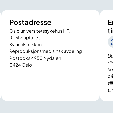
Postadresse
E
t
Oslo universitetssykehus HF,
Rikshospitalet
Kvinneklinikken
Reproduksjonsmedisinsk avdeling
Du
Postboks 4950 Nydalen
di
0424 Oslo
he
på
sl
til