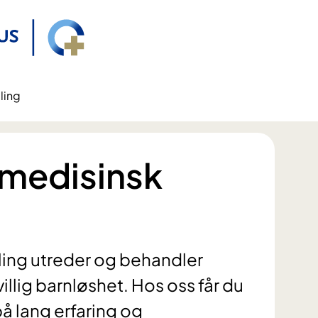
ling
medisinsk
ing utreder og behandler
illig barnløshet. Hos oss får du
på lang erfaring og