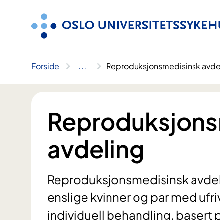
Hopp
til
innhold
Forside
..
.
Reproduksjonsmedisinsk avde
Reproduksjons
avdeling
Reproduksjonsmedisinsk avdel
enslige kvinner og par med ufriv
individuell behandling, basert 