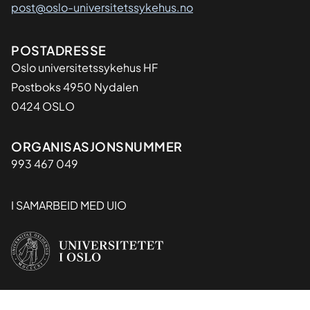
post@oslo-universitetssykehus.no
Adresse
POSTADRESSE
Oslo universitetssykehus HF
Postboks 4950 Nydalen
0424 OSLO
Organisasjon
ORGANISASJONSNUMMER
993 467 049
I SAMARBEID MED UIO