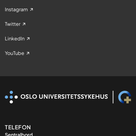
Instagram
Twitter
LinkedIn
YouTube
Kontaktinformasjon
TELEFON
Sentralbord