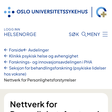
Hopp
til
innhold
LOGG INN
HELSENORGE
SØK
MENY
Forside
Avdelinger
Klinikk psykisk helse og avhengighet
Forsknings- og innovasjonsavdelingen i PHA
Seksjon for behandlingsforskning (psykiske lidelser
hos voksne)
Nettverk for Personlighetsforstyrrelser
Nettverk for