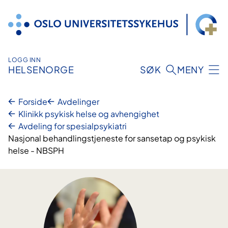
Hopp
til
innhold
LOGG INN
HELSENORGE
SØK
MENY
Forside
Avdelinger
Klinikk psykisk helse og avhengighet
Avdeling for spesialpsykiatri
Nasjonal behandlingstjeneste for sansetap og psykisk
helse - NBSPH