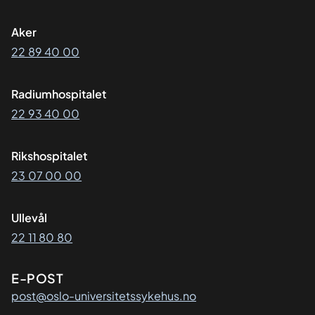
Aker
22 89 40 00
Radiumhospitalet
22 93 40 00
Rikshospitalet
23 07 00 00
Ullevål
22 11 80 80
E-POST
post@oslo-universitetssykehus.no