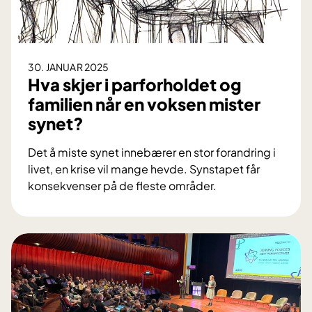
D
H
D
30. JANUAR 2025
Hva skjer i parforholdet og
familien når en voksen mister
synet?
Det å miste synet innebærer en stor forandring i
livet, en krise vil mange hevde. Synstapet får
konsekvenser på de fleste områder.
H
v
a
s
k
j
e