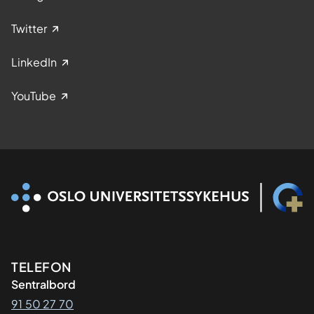
Twitter
LinkedIn
YouTube
Kontaktinformasjon
TELEFON
Sentralbord
91 50 27 70