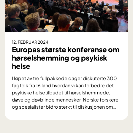
r
i
p
a
r
f
12. FEBRUAR 2024
o
Europas største konferanse om
r
hørselshemming og psykisk
h
helse
o
l
I løpet av tre fullpakkede dager diskuterte 300
d
fagfolk fra 16 land hvordan vi kan forbedre det
e
psykiske helsetilbudet til hørselshemmede,
t
døve og døvblinde mennesker. Norske forskere
o
og spesialister bidro sterkt til diskusjonen om
…
g
E
f
u
a
r
m