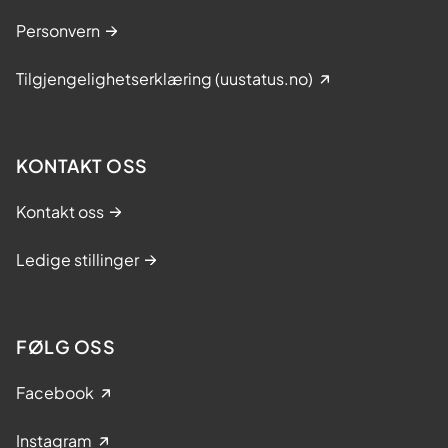
g
Personvern
p
s
Tilgjengelighetserklæring (uustatus.no)
y
k
i
KONTAKT OSS
s
k
Kontakt oss
h
e
Ledige stillinger
l
s
e
FØLG OSS
Facebook
Instagram