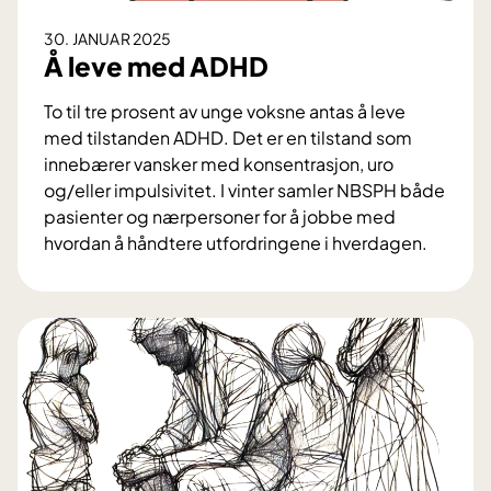
30. JANUAR 2025
Å leve med ADHD
To til tre prosent av unge voksne antas å leve
med tilstanden ADHD. Det er en tilstand som
innebærer vansker med konsentrasjon, uro
og/eller impulsivitet. I vinter samler NBSPH både
pasienter og nærpersoner for å jobbe med
hvordan å håndtere utfordringene i hverdagen.
Å
l
e
v
e
m
e
d
A