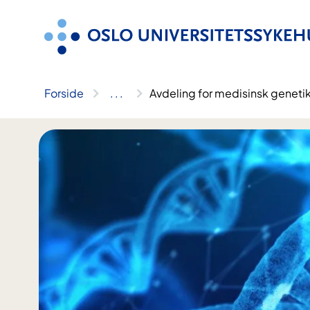
Hopp
til
innhold
Forside
..
.
Avdeling for medisinsk geneti