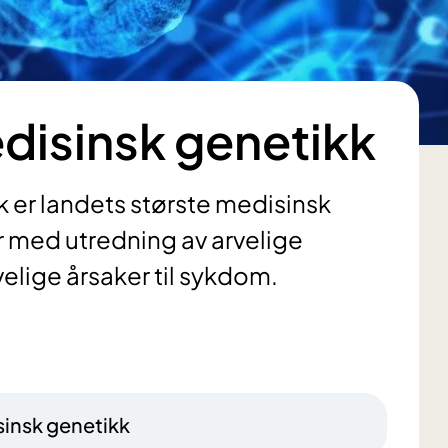
edisinsk genetikk
k er landets største medisinsk
 med utredning av arvelige
lige årsaker til sykdom.
sinsk genetikk