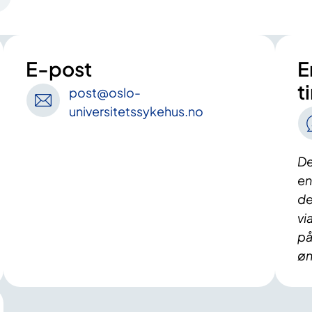
E-post
E
t
post
@oslo-
universitetssykehus
.no
De
en
de
vi
på
øn