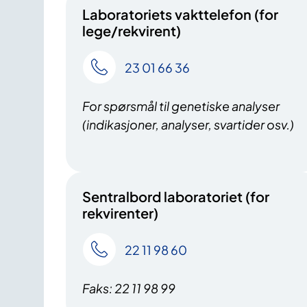
Laboratoriets vakttelefon (for
lege/rekvirent)
23 01 66 36
For spørsmål til genetiske analyser
(indikasjoner, analyser, svartider osv.)
Sentralbord laboratoriet (for
rekvirenter)
22 11 98 60
Faks: 22 11 98 99