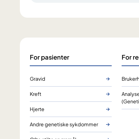
For pasienter
For re
Gravid
Bruker
Kreft
Analyse
(Geneti
Hjerte
Andre genetiske sykdommer